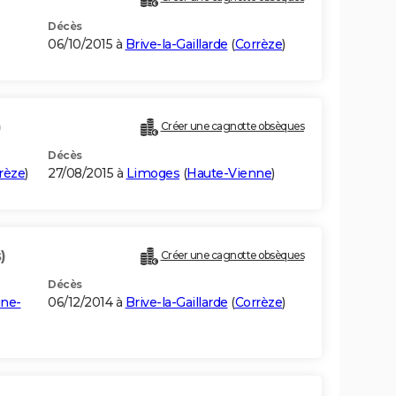
Décès
06/10/2015 à
Brive-la-Gaillarde
(
Corrèze
)
)
Créer une cagnotte obsèques
Décès
rèze
)
27/08/2015 à
Limoges
(
Haute-Vienne
)
)
Créer une cagnotte obsèques
Décès
ine-
06/12/2014 à
Brive-la-Gaillarde
(
Corrèze
)