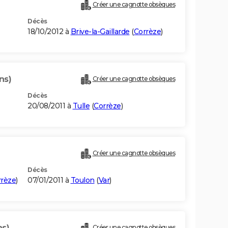
Créer une cagnotte obsèques
Décès
18/10/2012 à
Brive-la-Gaillarde
(
Corrèze
)
ns)
Créer une cagnotte obsèques
Décès
20/08/2011 à
Tulle
(
Corrèze
)
Créer une cagnotte obsèques
Décès
rrèze
)
07/01/2011 à
Toulon
(
Var
)
ns)
Créer une cagnotte obsèques