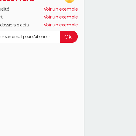
alité
Voir un exemple
rt
Voir un exemple
dossiers d'actu
Voir un exemple