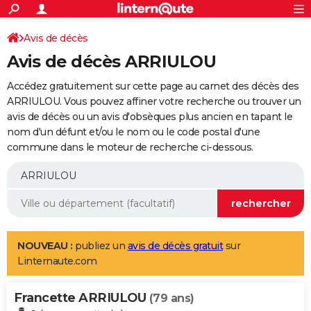
ACTUALITÉS
Connexion
S'inscrire
Avis de décès
Rechercher
Société
Education
Villes
Politique
Faits Divers
Monde
+
SPORT
Avis de décès ARRIULOU
Football
Cyclisme
Forum
Coupe du monde 2026
Tennis
Rugby
CULTURE
Accédez gratuitement sur cette page au carnet des décès des
TNT
Cinéma
Musique
Programme TV
Streaming
Sorties cinéma
+
ARRIULOU. Vous pouvez affiner votre recherche ou trouver un
FINANCE
avis de décès ou un avis d'obsèques plus ancien en tapant le
Impôts
Immobilier
Banque
Crédit
Retraite
Epargne
Risques naturels par ville
Assurance
AUTO
nom d'un défunt et/ou le nom ou le code postal d'une
commune dans le moteur de recherche ci-dessous.
Réserver un essai
Berlines
Forum auto
Essais
Citadines
SUV
+
HIGH-TECH
Meilleur smartphone
Ordinateurs
Guide high-tech
Mobiles
Internet
Jeux vidéo
+
BRICOLAGE
Aménagement intérieur
Cuisine
Jardinage
+
Forum
Extérieur
Salle de bains
Rangement
WEEK-END
Escapades
Expositions
Week-end nature
Guides de France
Patrimoine
Musées
+
LIFESTYLE
NOUVEAU :
publiez un
avis de décès gratuit
sur
Linternaute.com
Bien-être
Mode
+
Art de vivre
Loisirs
Modes de vie
SANTE
Francette ARRIULOU
Guide de la santé
Médicaments
+
Alimentation
Maladies
Sommeil
(79 ans)
VOYAGE