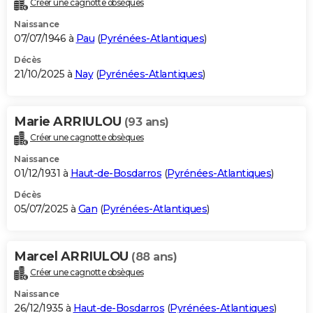
Créer une cagnotte obsèques
City break
Voyage de noces
Climat
Destinations
Voyage nature
Forum
+
PHOTO
Naissance
07/07/1946 à
Pau
(
Pyrénées-Atlantiques
)
GUIDES D'ACHAT
Décès
21/10/2025 à
Nay
(
Pyrénées-Atlantiques
)
BONS PLANS
CARTE DE VOEUX
Marie ARRIULOU
(93 ans)
Carte Bonne année
Carte Pâques
Carte de Noël
Carte Saint-Valentin
Carte d'anniversaire
DICTIONNAIRE
Créer une cagnotte obsèques
Biographies
Expressions
Dictionnaire
Citations
Proverbes
PROGRAMME TV
Naissance
01/12/1931 à
Haut-de-Bosdarros
(
Pyrénées-Atlantiques
)
COPAINS D'AVANT
Décès
05/07/2025 à
Gan
(
Pyrénées-Atlantiques
)
Se connecter
Collèges
Universités
Service militaire
S'inscrire
Lycées
Primaires
Entreprises
Avis de recherche
AVIS DE DÉCÈS
FORUM
Marcel ARRIULOU
(88 ans)
Lifestyle
Sport
Television
Cinema
Bricolage
Culture
Auto
Voyage
Créer une cagnotte obsèques
Naissance
26/12/1935 à
Haut-de-Bosdarros
(
Pyrénées-Atlantiques
)