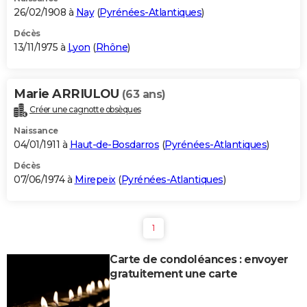
26/02/1908 à
Nay
(
Pyrénées-Atlantiques
)
Décès
13/11/1975 à
Lyon
(
Rhône
)
Marie ARRIULOU
(63 ans)
Créer une cagnotte obsèques
Naissance
04/01/1911 à
Haut-de-Bosdarros
(
Pyrénées-Atlantiques
)
Décès
07/06/1974 à
Mirepeix
(
Pyrénées-Atlantiques
)
1
Carte de condoléances : envoyer
gratuitement une carte