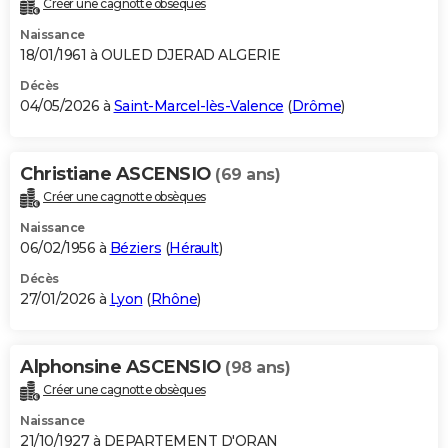
Créer une cagnotte obsèques
City break
Voyage de noces
Climat
Destinations
Voyage nature
Forum
+
PHOTO
Naissance
18/01/1961 à OULED DJERAD ALGERIE
GUIDES D'ACHAT
Décès
04/05/2026 à
Saint-Marcel-lès-Valence
(
Drôme
)
BONS PLANS
CARTE DE VOEUX
Christiane ASCENSIO
(69 ans)
Carte Bonne année
Carte Pâques
Carte de Noël
Carte Saint-Valentin
Carte d'anniversaire
DICTIONNAIRE
Créer une cagnotte obsèques
Biographies
Expressions
Dictionnaire
Citations
Proverbes
PROGRAMME TV
Naissance
06/02/1956 à
Béziers
(
Hérault
)
COPAINS D'AVANT
Décès
27/01/2026 à
Lyon
(
Rhône
)
Se connecter
Collèges
Universités
Service militaire
S'inscrire
Lycées
Primaires
Entreprises
Avis de recherche
AVIS DE DÉCÈS
FORUM
Alphonsine ASCENSIO
(98 ans)
Lifestyle
Sport
Television
Cinema
Bricolage
Culture
Auto
Voyage
Créer une cagnotte obsèques
Naissance
21/10/1927 à DEPARTEMENT D'ORAN