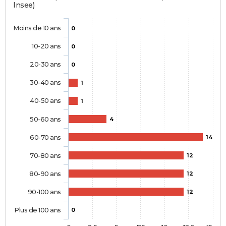
Insee)
Moins de 10 ans
0
10-20 ans
0
20-30 ans
0
30-40 ans
1
40-50 ans
1
50-60 ans
4
60-70 ans
14
70-80 ans
12
80-90 ans
12
90-100 ans
12
Plus de 100 ans
0