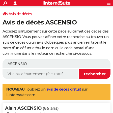
ACTUALITÉS
Connexion
S'inscrire
Avis de décès
Rechercher
Société
Education
Villes
Politique
Faits Divers
Monde
+
SPORT
Avis de décès ASCENSIO
Football
Cyclisme
Forum
Coupe du monde 2026
Tennis
Rugby
CULTURE
Accédez gratuitement sur cette page au carnet des décès des
TNT
Cinéma
Musique
Programme TV
Streaming
Sorties cinéma
+
ASCENSIO. Vous pouvez affiner votre recherche ou trouver un
FINANCE
avis de décès ou un avis d'obsèques plus ancien en tapant le
Impôts
Immobilier
Banque
Crédit
Retraite
Epargne
Risques naturels par ville
Assurance
AUTO
nom d'un défunt et/ou le nom ou le code postal d'une
commune dans le moteur de recherche ci-dessous.
Réserver un essai
Berlines
Forum auto
Essais
Citadines
SUV
+
HIGH-TECH
Meilleur smartphone
Ordinateurs
Guide high-tech
Mobiles
Internet
Jeux vidéo
+
BRICOLAGE
Aménagement intérieur
Cuisine
Jardinage
+
Forum
Extérieur
Salle de bains
Rangement
WEEK-END
Escapades
Expositions
Week-end nature
Guides de France
Patrimoine
Musées
+
LIFESTYLE
NOUVEAU :
publiez un
avis de décès gratuit
sur
Linternaute.com
Bien-être
Mode
+
Art de vivre
Loisirs
Modes de vie
SANTE
Alain ASCENSIO
Guide de la santé
Médicaments
+
Alimentation
Maladies
Sommeil
(65 ans)
VOYAGE