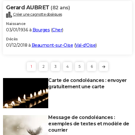
Gerard AUBRET
(82 ans)
Créer une cagnotte obsèques
Naissance
03/01/1936 à
Bourges
(
Cher
)
Décès
01/12/2018 à
Beaumont-sur-Oise
(
Val-d'Oise
)
1
2
3
4
5
6
Carte de condoléances : envoyer
gratuitement une carte
Message de condoléances :
exemples de textes et modèle de
courrier