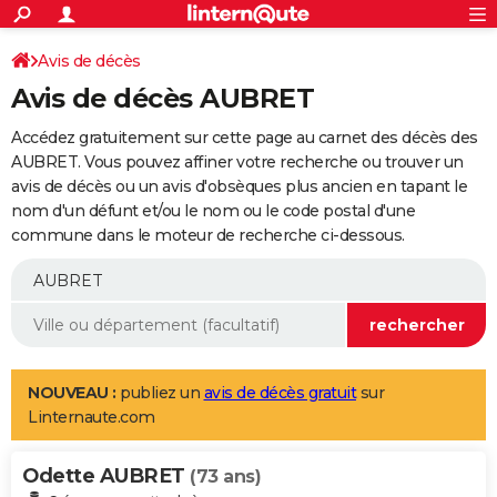
ACTUALITÉS
Connexion
S'inscrire
Avis de décès
Rechercher
Société
Education
Villes
Politique
Faits Divers
Monde
+
SPORT
Avis de décès AUBRET
Football
Cyclisme
Forum
Coupe du monde 2026
Tennis
Rugby
CULTURE
Accédez gratuitement sur cette page au carnet des décès des
TNT
Cinéma
Musique
Programme TV
Streaming
Sorties cinéma
+
AUBRET. Vous pouvez affiner votre recherche ou trouver un
FINANCE
avis de décès ou un avis d'obsèques plus ancien en tapant le
Impôts
Immobilier
Banque
Crédit
Retraite
Epargne
Risques naturels par ville
Assurance
AUTO
nom d'un défunt et/ou le nom ou le code postal d'une
commune dans le moteur de recherche ci-dessous.
Réserver un essai
Berlines
Forum auto
Essais
Citadines
SUV
+
HIGH-TECH
Meilleur smartphone
Ordinateurs
Guide high-tech
Mobiles
Internet
Jeux vidéo
+
BRICOLAGE
Aménagement intérieur
Cuisine
Jardinage
+
Forum
Extérieur
Salle de bains
Rangement
WEEK-END
Escapades
Expositions
Week-end nature
Guides de France
Patrimoine
Musées
+
LIFESTYLE
NOUVEAU :
publiez un
avis de décès gratuit
sur
Linternaute.com
Bien-être
Mode
+
Art de vivre
Loisirs
Modes de vie
SANTE
Odette AUBRET
Guide de la santé
Médicaments
+
Alimentation
Maladies
Sommeil
(73 ans)
VOYAGE