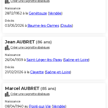
Créer une cagnotte obsèques
City break
Voyage de noces
Climat
Destinations
Voyage nature
Forum
+
PHOTO
Naissance
28/12/1952 à la
Genétouze
(
Vendée
)
GUIDES D'ACHAT
Décès
03/05/2026 à
Baume-les-Dames
(
Doubs
)
BONS PLANS
CARTE DE VOEUX
Jean AUBRET
(86 ans)
Carte Bonne année
Carte Pâques
Carte de Noël
Carte Saint-Valentin
Carte d'anniversaire
DICTIONNAIRE
Créer une cagnotte obsèques
Biographies
Expressions
Dictionnaire
Citations
Proverbes
PROGRAMME TV
Naissance
26/04/1939 à
Saint-Léger-lès-Paray
(
Saône-et-Loire
)
COPAINS D'AVANT
Décès
21/02/2026 à la
Clayette
(
Saône-et-Loire
)
Se connecter
Collèges
Universités
Service militaire
S'inscrire
Lycées
Primaires
Entreprises
Avis de recherche
AVIS DE DÉCÈS
FORUM
Marcel AUBRET
(85 ans)
Lifestyle
Sport
Television
Cinema
Bricolage
Culture
Auto
Voyage
Créer une cagnotte obsèques
Naissance
08/04/1940 au
Poiré-sur-Vie
(
Vendée
)