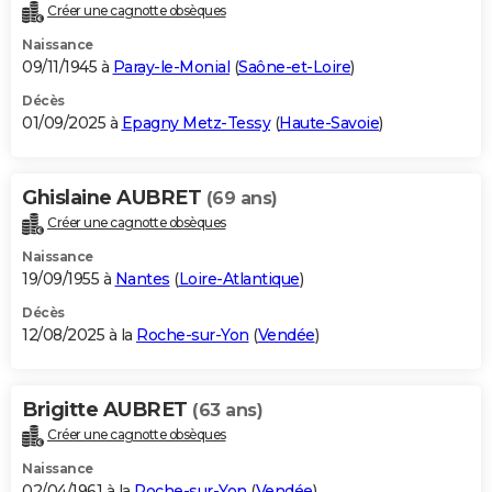
Créer une cagnotte obsèques
Naissance
09/11/1945 à
Paray-le-Monial
(
Saône-et-Loire
)
Décès
01/09/2025 à
Epagny Metz-Tessy
(
Haute-Savoie
)
Ghislaine AUBRET
(69 ans)
Créer une cagnotte obsèques
Naissance
19/09/1955 à
Nantes
(
Loire-Atlantique
)
Décès
12/08/2025 à la
Roche-sur-Yon
(
Vendée
)
Brigitte AUBRET
(63 ans)
Créer une cagnotte obsèques
Naissance
02/04/1961 à la
Roche-sur-Yon
(
Vendée
)