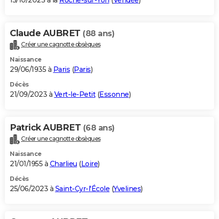
15/10/2023 à la
Roche-sur-Yon
(
Vendée
)
Claude AUBRET
(88 ans)
Créer une cagnotte obsèques
Naissance
29/06/1935 à
Paris
(
Paris
)
Décès
21/09/2023 à
Vert-le-Petit
(
Essonne
)
Patrick AUBRET
(68 ans)
Créer une cagnotte obsèques
Naissance
21/01/1955 à
Charlieu
(
Loire
)
Décès
25/06/2023 à
Saint-Cyr-l'École
(
Yvelines
)