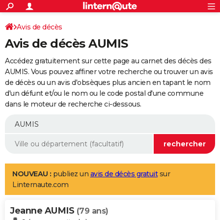
ACTUALITÉS
Connexion
S'inscrire
Avis de décès
Rechercher
Société
Education
Villes
Politique
Faits Divers
Monde
+
SPORT
Avis de décès AUMIS
Football
Cyclisme
Forum
Coupe du monde 2026
Tennis
Rugby
CULTURE
Accédez gratuitement sur cette page au carnet des décès des
TNT
Cinéma
Musique
Programme TV
Streaming
Sorties cinéma
+
AUMIS. Vous pouvez affiner votre recherche ou trouver un avis
FINANCE
de décès ou un avis d'obsèques plus ancien en tapant le nom
Impôts
Immobilier
Banque
Crédit
Retraite
Epargne
Risques naturels par ville
Assurance
AUTO
d'un défunt et/ou le nom ou le code postal d'une commune
dans le moteur de recherche ci-dessous.
Réserver un essai
Berlines
Forum auto
Essais
Citadines
SUV
+
HIGH-TECH
Meilleur smartphone
Ordinateurs
Guide high-tech
Mobiles
Internet
Jeux vidéo
+
BRICOLAGE
Aménagement intérieur
Cuisine
Jardinage
+
Forum
Extérieur
Salle de bains
Rangement
WEEK-END
Escapades
Expositions
Week-end nature
Guides de France
Patrimoine
Musées
+
LIFESTYLE
NOUVEAU :
publiez un
avis de décès gratuit
sur
Linternaute.com
Bien-être
Mode
+
Art de vivre
Loisirs
Modes de vie
SANTE
Jeanne AUMIS
Guide de la santé
Médicaments
+
Alimentation
Maladies
Sommeil
(79 ans)
VOYAGE