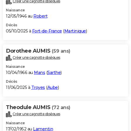
Créer une cagnotte obsèques
City break
Voyage de noces
Climat
Destinations
Voyage nature
Forum
+
PHOTO
Naissance
12/05/1946 au
Robert
GUIDES D'ACHAT
Décès
05/10/2025 à
Fort-de-France
(
Martinique
)
BONS PLANS
CARTE DE VOEUX
Dorothee AUMIS
(59 ans)
Carte Bonne année
Carte Pâques
Carte de Noël
Carte Saint-Valentin
Carte d'anniversaire
DICTIONNAIRE
Créer une cagnotte obsèques
Biographies
Expressions
Dictionnaire
Citations
Proverbes
PROGRAMME TV
Naissance
10/04/1966 au
Mans
(
Sarthe
)
COPAINS D'AVANT
Décès
11/06/2025 à
Troyes
(
Aube
)
Se connecter
Collèges
Universités
Service militaire
S'inscrire
Lycées
Primaires
Entreprises
Avis de recherche
AVIS DE DÉCÈS
FORUM
Theodule AUMIS
(72 ans)
Lifestyle
Sport
Television
Cinema
Bricolage
Culture
Auto
Voyage
Créer une cagnotte obsèques
Naissance
17/02/1952 au
Lamentin