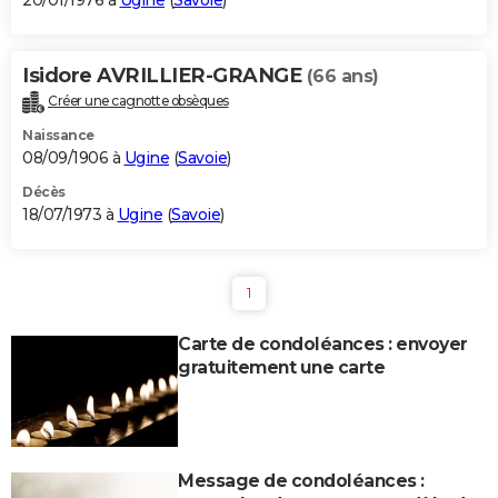
20/01/1976 à
Ugine
(
Savoie
)
Isidore AVRILLIER-GRANGE
(66 ans)
Créer une cagnotte obsèques
Naissance
08/09/1906 à
Ugine
(
Savoie
)
Décès
18/07/1973 à
Ugine
(
Savoie
)
1
Carte de condoléances : envoyer
gratuitement une carte
Message de condoléances :