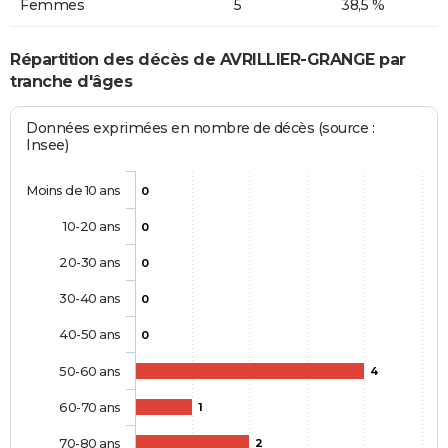
Femmes
5
38,5 %
Répartition des décès de AVRILLIER-GRANGE par
tranche d'âges
Données exprimées en nombre de décès (source :
Insee)
Moins de 10 ans
0
10-20 ans
0
20-30 ans
0
30-40 ans
0
40-50 ans
0
50-60 ans
4
60-70 ans
1
70-80 ans
2