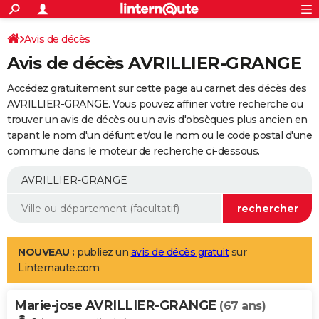
ACTUALITÉS
Connexion
S'inscrire
Avis de décès
Rechercher
Société
Education
Villes
Politique
Faits Divers
Monde
+
SPORT
Avis de décès AVRILLIER-GRANGE
Football
Cyclisme
Forum
Coupe du monde 2026
Tennis
Rugby
CULTURE
Accédez gratuitement sur cette page au carnet des décès des
TNT
Cinéma
Musique
Programme TV
Streaming
Sorties cinéma
+
AVRILLIER-GRANGE. Vous pouvez affiner votre recherche ou
FINANCE
trouver un avis de décès ou un avis d'obsèques plus ancien en
Impôts
Immobilier
Banque
Crédit
Retraite
Epargne
Risques naturels par ville
Assurance
AUTO
tapant le nom d'un défunt et/ou le nom ou le code postal d'une
commune dans le moteur de recherche ci-dessous.
Réserver un essai
Berlines
Forum auto
Essais
Citadines
SUV
+
HIGH-TECH
Meilleur smartphone
Ordinateurs
Guide high-tech
Mobiles
Internet
Jeux vidéo
+
BRICOLAGE
Aménagement intérieur
Cuisine
Jardinage
+
Forum
Extérieur
Salle de bains
Rangement
WEEK-END
Escapades
Expositions
Week-end nature
Guides de France
Patrimoine
Musées
+
LIFESTYLE
NOUVEAU :
publiez un
avis de décès gratuit
sur
Linternaute.com
Bien-être
Mode
+
Art de vivre
Loisirs
Modes de vie
SANTE
Marie-jose AVRILLIER-GRANGE
Guide de la santé
Médicaments
+
Alimentation
Maladies
Sommeil
(67 ans)
VOYAGE