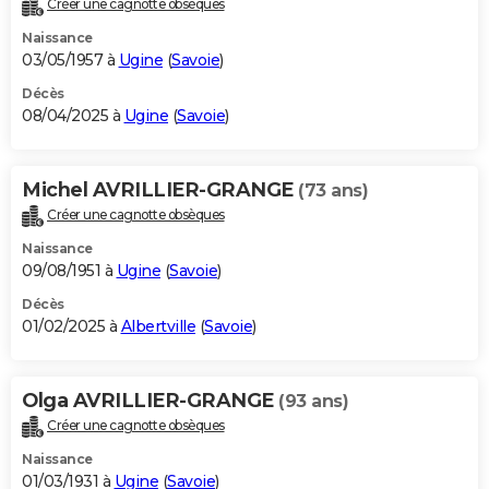
Créer une cagnotte obsèques
City break
Voyage de noces
Climat
Destinations
Voyage nature
Forum
+
PHOTO
Naissance
03/05/1957 à
Ugine
(
Savoie
)
GUIDES D'ACHAT
Décès
08/04/2025 à
Ugine
(
Savoie
)
BONS PLANS
CARTE DE VOEUX
Michel AVRILLIER-GRANGE
(73 ans)
Carte Bonne année
Carte Pâques
Carte de Noël
Carte Saint-Valentin
Carte d'anniversaire
DICTIONNAIRE
Créer une cagnotte obsèques
Biographies
Expressions
Dictionnaire
Citations
Proverbes
PROGRAMME TV
Naissance
09/08/1951 à
Ugine
(
Savoie
)
COPAINS D'AVANT
Décès
01/02/2025 à
Albertville
(
Savoie
)
Se connecter
Collèges
Universités
Service militaire
S'inscrire
Lycées
Primaires
Entreprises
Avis de recherche
AVIS DE DÉCÈS
FORUM
Olga AVRILLIER-GRANGE
(93 ans)
Lifestyle
Sport
Television
Cinema
Bricolage
Culture
Auto
Voyage
Créer une cagnotte obsèques
Naissance
01/03/1931 à
Ugine
(
Savoie
)