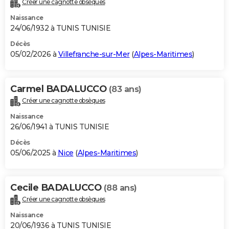
Créer une cagnotte obsèques
City break
Voyage de noces
Climat
Destinations
Voyage nature
Forum
+
PHOTO
Naissance
24/06/1932 à TUNIS TUNISIE
GUIDES D'ACHAT
Décès
05/02/2026 à
Villefranche-sur-Mer
(
Alpes-Maritimes
)
BONS PLANS
CARTE DE VOEUX
Carmel BADALUCCO
(83 ans)
Carte Bonne année
Carte Pâques
Carte de Noël
Carte Saint-Valentin
Carte d'anniversaire
DICTIONNAIRE
Créer une cagnotte obsèques
Biographies
Expressions
Dictionnaire
Citations
Proverbes
PROGRAMME TV
Naissance
26/06/1941 à TUNIS TUNISIE
COPAINS D'AVANT
Décès
05/06/2025 à
Nice
(
Alpes-Maritimes
)
Se connecter
Collèges
Universités
Service militaire
S'inscrire
Lycées
Primaires
Entreprises
Avis de recherche
AVIS DE DÉCÈS
FORUM
Cecile BADALUCCO
(88 ans)
Lifestyle
Sport
Television
Cinema
Bricolage
Culture
Auto
Voyage
Créer une cagnotte obsèques
Naissance
20/06/1936 à TUNIS TUNISIE