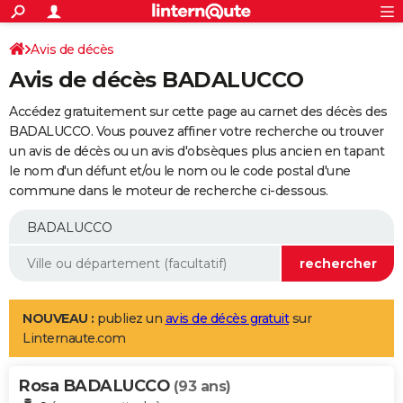
ACTUALITÉS
Connexion
S'inscrire
Avis de décès
Rechercher
Société
Education
Villes
Politique
Faits Divers
Monde
+
SPORT
Avis de décès BADALUCCO
Football
Cyclisme
Forum
Coupe du monde 2026
Tennis
Rugby
CULTURE
Accédez gratuitement sur cette page au carnet des décès des
TNT
Cinéma
Musique
Programme TV
Streaming
Sorties cinéma
+
BADALUCCO. Vous pouvez affiner votre recherche ou trouver
FINANCE
un avis de décès ou un avis d'obsèques plus ancien en tapant
Impôts
Immobilier
Banque
Crédit
Retraite
Epargne
Risques naturels par ville
Assurance
AUTO
le nom d'un défunt et/ou le nom ou le code postal d'une
commune dans le moteur de recherche ci-dessous.
Réserver un essai
Berlines
Forum auto
Essais
Citadines
SUV
+
HIGH-TECH
Meilleur smartphone
Ordinateurs
Guide high-tech
Mobiles
Internet
Jeux vidéo
+
BRICOLAGE
Aménagement intérieur
Cuisine
Jardinage
+
Forum
Extérieur
Salle de bains
Rangement
WEEK-END
Escapades
Expositions
Week-end nature
Guides de France
Patrimoine
Musées
+
LIFESTYLE
NOUVEAU :
publiez un
avis de décès gratuit
sur
Linternaute.com
Bien-être
Mode
+
Art de vivre
Loisirs
Modes de vie
SANTE
Rosa BADALUCCO
Guide de la santé
Médicaments
+
Alimentation
Maladies
Sommeil
(93 ans)
VOYAGE