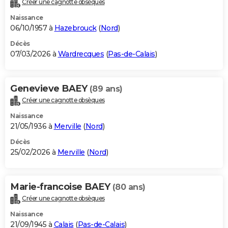
Créer une cagnotte obsèques
City break
Voyage de noces
Climat
Destinations
Voyage nature
Forum
+
PHOTO
Naissance
06/10/1957 à
Hazebrouck
(
Nord
)
GUIDES D'ACHAT
Décès
07/03/2026 à
Wardrecques
(
Pas-de-Calais
)
BONS PLANS
CARTE DE VOEUX
Genevieve BAEY
(89 ans)
Carte Bonne année
Carte Pâques
Carte de Noël
Carte Saint-Valentin
Carte d'anniversaire
DICTIONNAIRE
Créer une cagnotte obsèques
Biographies
Expressions
Dictionnaire
Citations
Proverbes
PROGRAMME TV
Naissance
21/05/1936 à
Merville
(
Nord
)
COPAINS D'AVANT
Décès
25/02/2026 à
Merville
(
Nord
)
Se connecter
Collèges
Universités
Service militaire
S'inscrire
Lycées
Primaires
Entreprises
Avis de recherche
AVIS DE DÉCÈS
FORUM
Marie-francoise BAEY
(80 ans)
Lifestyle
Sport
Television
Cinema
Bricolage
Culture
Auto
Voyage
Créer une cagnotte obsèques
Naissance
21/09/1945 à
Calais
(
Pas-de-Calais
)