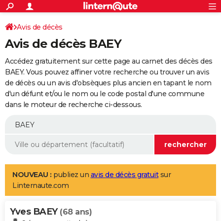
ACTUALITÉS
Connexion
S'inscrire
Avis de décès
Rechercher
Société
Education
Villes
Politique
Faits Divers
Monde
+
SPORT
Avis de décès BAEY
Football
Cyclisme
Forum
Coupe du monde 2026
Tennis
Rugby
CULTURE
Accédez gratuitement sur cette page au carnet des décès des
TNT
Cinéma
Musique
Programme TV
Streaming
Sorties cinéma
+
BAEY. Vous pouvez affiner votre recherche ou trouver un avis
FINANCE
de décès ou un avis d'obsèques plus ancien en tapant le nom
Impôts
Immobilier
Banque
Crédit
Retraite
Epargne
Risques naturels par ville
Assurance
AUTO
d'un défunt et/ou le nom ou le code postal d'une commune
dans le moteur de recherche ci-dessous.
Réserver un essai
Berlines
Forum auto
Essais
Citadines
SUV
+
HIGH-TECH
Meilleur smartphone
Ordinateurs
Guide high-tech
Mobiles
Internet
Jeux vidéo
+
BRICOLAGE
Aménagement intérieur
Cuisine
Jardinage
+
Forum
Extérieur
Salle de bains
Rangement
WEEK-END
Escapades
Expositions
Week-end nature
Guides de France
Patrimoine
Musées
+
LIFESTYLE
NOUVEAU :
publiez un
avis de décès gratuit
sur
Linternaute.com
Bien-être
Mode
+
Art de vivre
Loisirs
Modes de vie
SANTE
Yves BAEY
Guide de la santé
Médicaments
+
Alimentation
Maladies
Sommeil
(68 ans)
VOYAGE