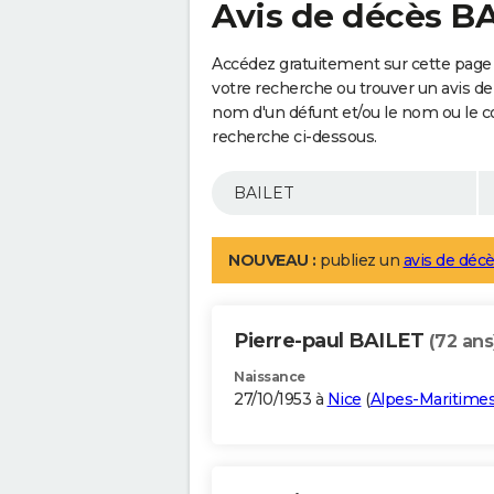
Avis de décès B
Accédez gratuitement sur cette page 
votre recherche ou trouver un avis de
nom d'un défunt et/ou le nom ou le 
recherche ci-dessous.
NOUVEAU :
publiez un
avis de décè
Pierre-paul BAILET
(72 ans
Naissance
27/10/1953 à
Nice
(
Alpes-Maritime