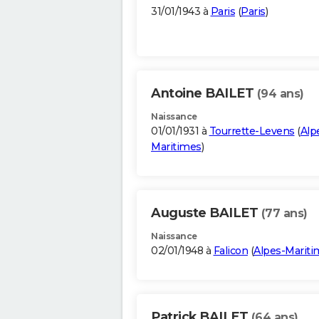
31/01/1943 à
Paris
(
Paris
)
Antoine BAILET
(94 ans)
Naissance
01/01/1931 à
Tourrette-Levens
(
Alp
Maritimes
)
Auguste BAILET
(77 ans)
Naissance
02/01/1948 à
Falicon
(
Alpes-Mariti
Patrick BAILET
(64 ans)