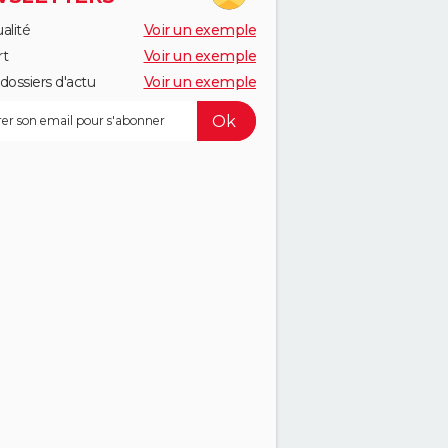
alité
Voir un exemple
rt
Voir un exemple
dossiers d'actu
Voir un exemple