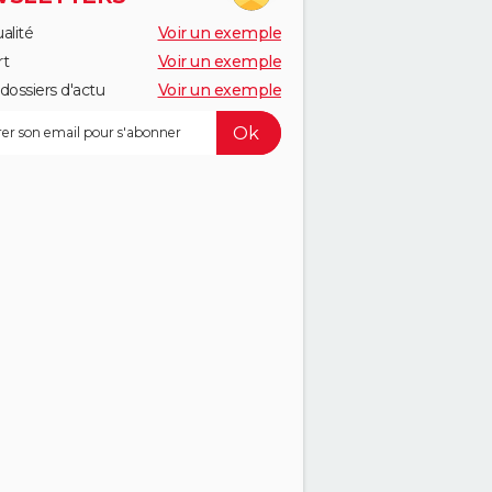
alité
Voir un exemple
rt
Voir un exemple
dossiers d'actu
Voir un exemple