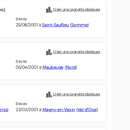
ns)
Créer une cagnotte obsèques
Décès
25/08/2001 à
Saint-Sauflieu
(
Somme
)
Créer une cagnotte obsèques
Décès
05/04/2001 à
Maubeuge
(
Nord
)
Créer une cagnotte obsèques
Décès
enis
)
22/03/2001 à
Magny-en-Vexin
(
Val-d'Oise
)