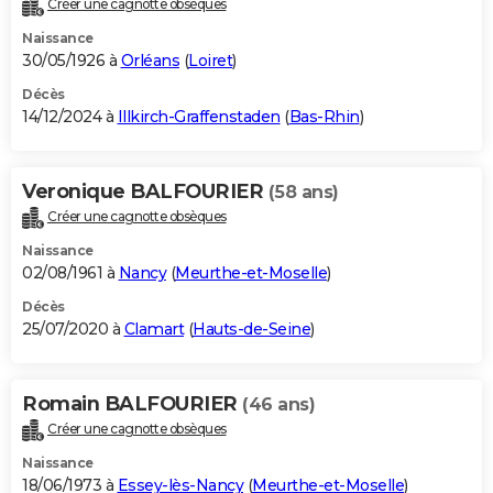
Créer une cagnotte obsèques
City break
Voyage de noces
Climat
Destinations
Voyage nature
Forum
+
PHOTO
Naissance
30/05/1926 à
Orléans
(
Loiret
)
GUIDES D'ACHAT
Décès
14/12/2024 à
Illkirch-Graffenstaden
(
Bas-Rhin
)
BONS PLANS
CARTE DE VOEUX
Veronique BALFOURIER
(58 ans)
Carte Bonne année
Carte Pâques
Carte de Noël
Carte Saint-Valentin
Carte d'anniversaire
DICTIONNAIRE
Créer une cagnotte obsèques
Biographies
Expressions
Dictionnaire
Citations
Proverbes
PROGRAMME TV
Naissance
02/08/1961 à
Nancy
(
Meurthe-et-Moselle
)
COPAINS D'AVANT
Décès
25/07/2020 à
Clamart
(
Hauts-de-Seine
)
Se connecter
Collèges
Universités
Service militaire
S'inscrire
Lycées
Primaires
Entreprises
Avis de recherche
AVIS DE DÉCÈS
FORUM
Romain BALFOURIER
(46 ans)
Lifestyle
Sport
Television
Cinema
Bricolage
Culture
Auto
Voyage
Créer une cagnotte obsèques
Naissance
18/06/1973 à
Essey-lès-Nancy
(
Meurthe-et-Moselle
)