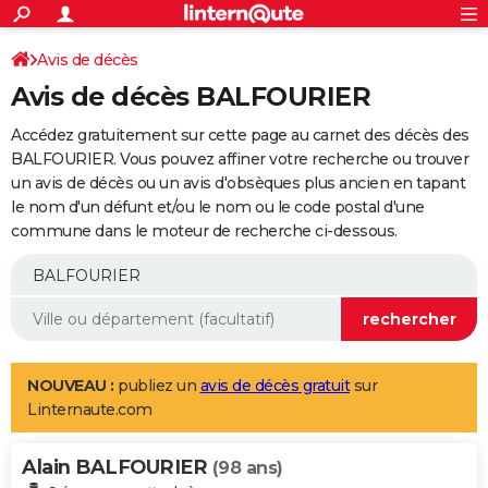
ACTUALITÉS
Connexion
S'inscrire
Avis de décès
Rechercher
Société
Education
Villes
Politique
Faits Divers
Monde
+
SPORT
Avis de décès BALFOURIER
Football
Cyclisme
Forum
Coupe du monde 2026
Tennis
Rugby
CULTURE
Accédez gratuitement sur cette page au carnet des décès des
TNT
Cinéma
Musique
Programme TV
Streaming
Sorties cinéma
+
BALFOURIER. Vous pouvez affiner votre recherche ou trouver
FINANCE
un avis de décès ou un avis d'obsèques plus ancien en tapant
Impôts
Immobilier
Banque
Crédit
Retraite
Epargne
Risques naturels par ville
Assurance
AUTO
le nom d'un défunt et/ou le nom ou le code postal d'une
commune dans le moteur de recherche ci-dessous.
Réserver un essai
Berlines
Forum auto
Essais
Citadines
SUV
+
HIGH-TECH
Meilleur smartphone
Ordinateurs
Guide high-tech
Mobiles
Internet
Jeux vidéo
+
BRICOLAGE
Aménagement intérieur
Cuisine
Jardinage
+
Forum
Extérieur
Salle de bains
Rangement
WEEK-END
Escapades
Expositions
Week-end nature
Guides de France
Patrimoine
Musées
+
LIFESTYLE
NOUVEAU :
publiez un
avis de décès gratuit
sur
Linternaute.com
Bien-être
Mode
+
Art de vivre
Loisirs
Modes de vie
SANTE
Alain BALFOURIER
Guide de la santé
Médicaments
+
Alimentation
Maladies
Sommeil
(98 ans)
VOYAGE