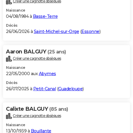
Créer une cagnotte obsèques
City break
Voyage de noces
Climat
Destinations
Voyage nature
Forum
+
PHOTO
Naissance
04/08/1984 à
Basse-Terre
GUIDES D'ACHAT
Décès
26/06/2026 à
Saint-Michel-sur-Orge
(
Essonne
)
BONS PLANS
CARTE DE VOEUX
Aaron BALGUY
(25 ans)
Carte Bonne année
Carte Pâques
Carte de Noël
Carte Saint-Valentin
Carte d'anniversaire
DICTIONNAIRE
Créer une cagnotte obsèques
Biographies
Expressions
Dictionnaire
Citations
Proverbes
PROGRAMME TV
Naissance
22/05/2000 aux
Abymes
COPAINS D'AVANT
Décès
26/07/2025 à
Petit-Canal
(
Guadeloupe
)
Se connecter
Collèges
Universités
Service militaire
S'inscrire
Lycées
Primaires
Entreprises
Avis de recherche
AVIS DE DÉCÈS
FORUM
Calixte BALGUY
(85 ans)
Lifestyle
Sport
Television
Cinema
Bricolage
Culture
Auto
Voyage
Créer une cagnotte obsèques
Naissance
13/10/1939 à
Bouillante