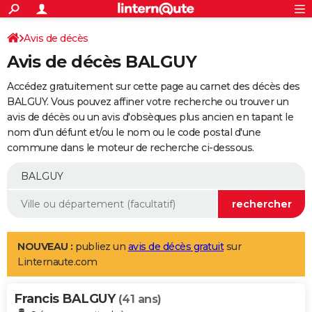
ACTUALITÉS
Connexion
S'inscrire
Avis de décès
Rechercher
Société
Education
Villes
Politique
Faits Divers
Monde
+
SPORT
Avis de décès BALGUY
Football
Cyclisme
Forum
Coupe du monde 2026
Tennis
Rugby
CULTURE
Accédez gratuitement sur cette page au carnet des décès des
TNT
Cinéma
Musique
Programme TV
Streaming
Sorties cinéma
+
BALGUY. Vous pouvez affiner votre recherche ou trouver un
FINANCE
avis de décès ou un avis d'obsèques plus ancien en tapant le
Impôts
Immobilier
Banque
Crédit
Retraite
Epargne
Risques naturels par ville
Assurance
AUTO
nom d'un défunt et/ou le nom ou le code postal d'une
commune dans le moteur de recherche ci-dessous.
Réserver un essai
Berlines
Forum auto
Essais
Citadines
SUV
+
HIGH-TECH
Meilleur smartphone
Ordinateurs
Guide high-tech
Mobiles
Internet
Jeux vidéo
+
BRICOLAGE
Aménagement intérieur
Cuisine
Jardinage
+
Forum
Extérieur
Salle de bains
Rangement
WEEK-END
Escapades
Expositions
Week-end nature
Guides de France
Patrimoine
Musées
+
LIFESTYLE
NOUVEAU :
publiez un
avis de décès gratuit
sur
Linternaute.com
Bien-être
Mode
+
Art de vivre
Loisirs
Modes de vie
SANTE
Francis BALGUY
Guide de la santé
Médicaments
+
Alimentation
Maladies
Sommeil
(41 ans)
VOYAGE