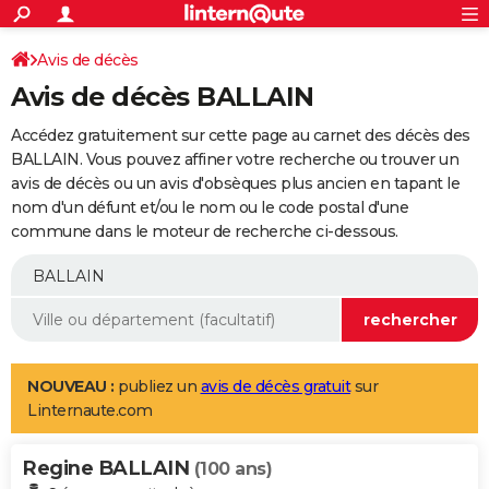
ACTUALITÉS
Connexion
S'inscrire
Avis de décès
Rechercher
Société
Education
Villes
Politique
Faits Divers
Monde
+
SPORT
Avis de décès BALLAIN
Football
Cyclisme
Forum
Coupe du monde 2026
Tennis
Rugby
CULTURE
Accédez gratuitement sur cette page au carnet des décès des
TNT
Cinéma
Musique
Programme TV
Streaming
Sorties cinéma
+
BALLAIN. Vous pouvez affiner votre recherche ou trouver un
FINANCE
avis de décès ou un avis d'obsèques plus ancien en tapant le
Impôts
Immobilier
Banque
Crédit
Retraite
Epargne
Risques naturels par ville
Assurance
AUTO
nom d'un défunt et/ou le nom ou le code postal d'une
commune dans le moteur de recherche ci-dessous.
Réserver un essai
Berlines
Forum auto
Essais
Citadines
SUV
+
HIGH-TECH
Meilleur smartphone
Ordinateurs
Guide high-tech
Mobiles
Internet
Jeux vidéo
+
BRICOLAGE
Aménagement intérieur
Cuisine
Jardinage
+
Forum
Extérieur
Salle de bains
Rangement
WEEK-END
Escapades
Expositions
Week-end nature
Guides de France
Patrimoine
Musées
+
LIFESTYLE
NOUVEAU :
publiez un
avis de décès gratuit
sur
Linternaute.com
Bien-être
Mode
+
Art de vivre
Loisirs
Modes de vie
SANTE
Regine BALLAIN
Guide de la santé
Médicaments
+
Alimentation
Maladies
Sommeil
(100 ans)
VOYAGE