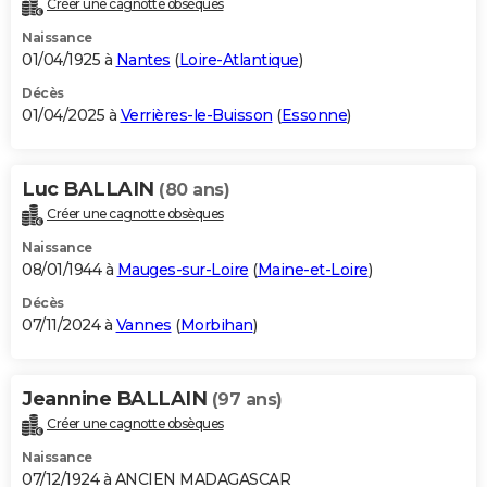
Créer une cagnotte obsèques
City break
Voyage de noces
Climat
Destinations
Voyage nature
Forum
+
PHOTO
Naissance
01/04/1925 à
Nantes
(
Loire-Atlantique
)
GUIDES D'ACHAT
Décès
01/04/2025 à
Verrières-le-Buisson
(
Essonne
)
BONS PLANS
CARTE DE VOEUX
Luc BALLAIN
(80 ans)
Carte Bonne année
Carte Pâques
Carte de Noël
Carte Saint-Valentin
Carte d'anniversaire
DICTIONNAIRE
Créer une cagnotte obsèques
Biographies
Expressions
Dictionnaire
Citations
Proverbes
PROGRAMME TV
Naissance
08/01/1944 à
Mauges-sur-Loire
(
Maine-et-Loire
)
COPAINS D'AVANT
Décès
07/11/2024 à
Vannes
(
Morbihan
)
Se connecter
Collèges
Universités
Service militaire
S'inscrire
Lycées
Primaires
Entreprises
Avis de recherche
AVIS DE DÉCÈS
FORUM
Jeannine BALLAIN
(97 ans)
Lifestyle
Sport
Television
Cinema
Bricolage
Culture
Auto
Voyage
Créer une cagnotte obsèques
Naissance
07/12/1924 à ANCIEN MADAGASCAR