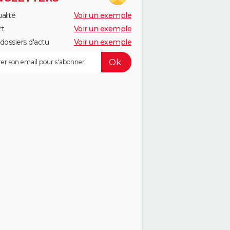
alité
Voir un exemple
rt
Voir un exemple
dossiers d'actu
Voir un exemple