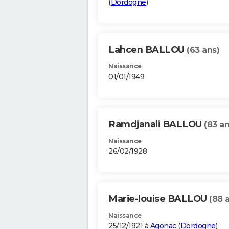
(
Dordogne
)
Lahcen BALLOU
(63 ans)
Naissance
01/01/1949
Ramdjanali BALLOU
(83 an
Naissance
26/02/1928
Marie-louise BALLOU
(88 
Naissance
25/12/1921 à
Agonac
(
Dordogne
)