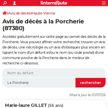
ACTUALITÉS
Connexion
S'inscrire
Avis de décès
Haute-Vienne
Rechercher
Société
Education
Villes
Politique
Faits Divers
Monde
+
SPORT
Avis de décès à la Porcherie
Football
Cyclisme
Forum
Coupe du monde 2026
Tennis
Rugby
CULTURE
(87380)
TNT
Cinéma
Musique
Programme TV
Streaming
Sorties cinéma
+
FINANCE
Accédez gratuitement sur cette page au carnet des décès de la
Porcherie. Vous pouvez affiner votre recherche, trouver un avis
Impôts
Immobilier
Banque
Crédit
Retraite
Epargne
Risques naturels par ville
Assurance
AUTO
de décès, une nécrologie ou un avis d'obsèques plus ancien en
tapant le nom d'un défunt et/ou le nom (ou code postal) d'une
Réserver un essai
Berlines
Forum auto
Essais
Citadines
SUV
+
HIGH-TECH
commune proche de la Porcherie dans le moteur de
recherche ci-dessous.
Meilleur smartphone
Ordinateurs
Guide high-tech
Mobiles
Internet
Jeux vidéo
+
BRICOLAGE
Aménagement intérieur
Cuisine
Jardinage
+
Forum
Extérieur
Salle de bains
Rangement
WEEK-END
Escapades
Expositions
Week-end nature
Guides de France
Patrimoine
Musées
+
LIFESTYLE
Bien-être
Mode
+
Art de vivre
Loisirs
Modes de vie
SANTE
Mise à jour le 01/07/26
Guide de la santé
Médicaments
+
Alimentation
Maladies
Sommeil
VOYAGE
Marie-laure GILLET
(56 ans)