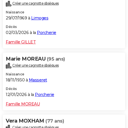
Créer une cagnotte obsèques
City break
Voyage de noces
Climat
Destinations
Voyage nature
Forum
+
PHOTO
Naissance
29/07/1969 à
Limoges
GUIDES D'ACHAT
Décès
BONS PLANS
02/03/2026 à la
Porcherie
CARTE DE VOEUX
Famille GILLET
Carte Bonne année
Carte Pâques
Carte de Noël
Carte Saint-Valentin
Carte d'anniversaire
DICTIONNAIRE
Marie MOREAU
(95 ans)
Biographies
Expressions
Dictionnaire
Citations
Proverbes
PROGRAMME TV
Créer une cagnotte obsèques
Naissance
COPAINS D'AVANT
18/11/1930 à
Masseret
Se connecter
Collèges
Universités
Service militaire
S'inscrire
Lycées
Primaires
Entreprises
Avis de recherche
AVIS DE DÉCÈS
Décès
12/01/2026 à la
Porcherie
FORUM
Famille MOREAU
Lifestyle
Sport
Television
Cinema
Bricolage
Culture
Auto
Voyage
Vera MOXHAM
(77 ans)
Créer une cagnotte obsèques