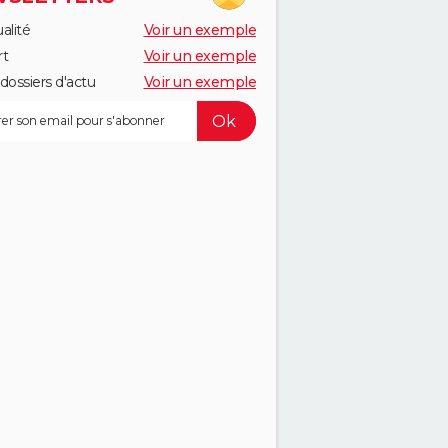
alité
Voir un exemple
rt
Voir un exemple
dossiers d'actu
Voir un exemple