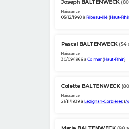
Joseph BALTENWECK
(80
Naissance
05/12/1940 à
Ribeauvillé
(
Haut-Rhi
Pascal BALTENWECK
(54 
Naissance
30/09/1966 à
Colmar
(
Haut-Rhin
)
Colette BALTENWECK
(80
Naissance
21/11/1939 à
Lézignan-Corbières
(
A
Marie BALTENWECK
(98 a