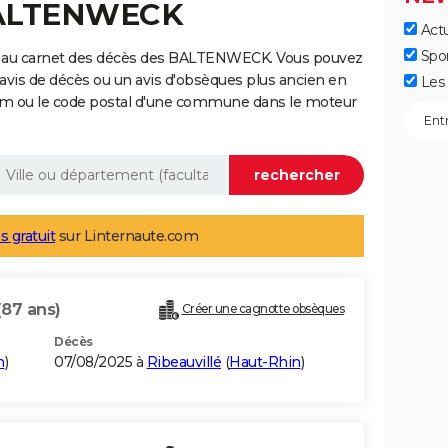
BALTENWECK
Actu
Spo
e au carnet des décès des BALTENWECK. Vous pouvez
 avis de décès ou un avis d'obsèques plus ancien en
Les 
nom ou le code postal d'une commune dans le moteur
s gratuit
sur Linternaute.com
(87 ans)
Créer une cagnotte obsèques
Décès
n
)
07/08/2025 à
Ribeauvillé
(
Haut-Rhin
)