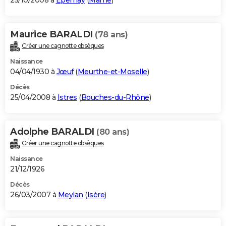
25/10/2008 à
Épernay
(
Marne
)
Maurice BARALDI
(78 ans)
Créer une cagnotte obsèques
Naissance
04/04/1930 à
Jœuf
(
Meurthe-et-Moselle
)
Décès
25/04/2008 à
Istres
(
Bouches-du-Rhône
)
Adolphe BARALDI
(80 ans)
Créer une cagnotte obsèques
Naissance
21/12/1926
Décès
26/03/2007 à
Meylan
(
Isère
)