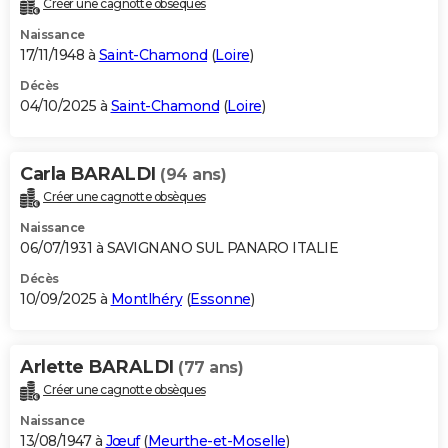
Créer une cagnotte obsèques
City break
Voyage de noces
Climat
Destinations
Voyage nature
Forum
+
PHOTO
Naissance
17/11/1948 à
Saint-Chamond
(
Loire
)
GUIDES D'ACHAT
Décès
04/10/2025 à
Saint-Chamond
(
Loire
)
BONS PLANS
CARTE DE VOEUX
Carla BARALDI
(94 ans)
Carte Bonne année
Carte Pâques
Carte de Noël
Carte Saint-Valentin
Carte d'anniversaire
DICTIONNAIRE
Créer une cagnotte obsèques
Biographies
Expressions
Dictionnaire
Citations
Proverbes
PROGRAMME TV
Naissance
06/07/1931 à SAVIGNANO SUL PANARO ITALIE
COPAINS D'AVANT
Décès
10/09/2025 à
Montlhéry
(
Essonne
)
Se connecter
Collèges
Universités
Service militaire
S'inscrire
Lycées
Primaires
Entreprises
Avis de recherche
AVIS DE DÉCÈS
FORUM
Arlette BARALDI
(77 ans)
Lifestyle
Sport
Television
Cinema
Bricolage
Culture
Auto
Voyage
Créer une cagnotte obsèques
Naissance
13/08/1947 à
Jœuf
(
Meurthe-et-Moselle
)