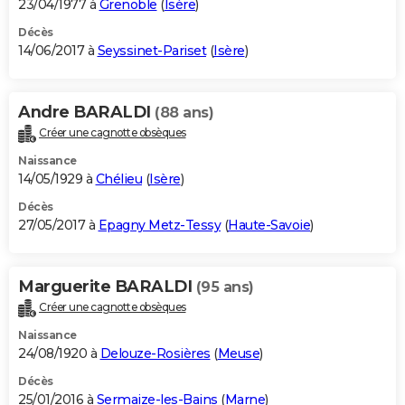
23/04/1977 à
Grenoble
(
Isère
)
Décès
14/06/2017 à
Seyssinet-Pariset
(
Isère
)
Andre BARALDI
(88 ans)
Créer une cagnotte obsèques
Naissance
14/05/1929 à
Chélieu
(
Isère
)
Décès
27/05/2017 à
Epagny Metz-Tessy
(
Haute-Savoie
)
Marguerite BARALDI
(95 ans)
Créer une cagnotte obsèques
Naissance
24/08/1920 à
Delouze-Rosières
(
Meuse
)
Décès
25/01/2016 à
Sermaize-les-Bains
(
Marne
)