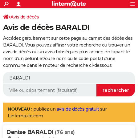
ACTUALITÉS
Connexion
S'inscrire
Avis de décès
Rechercher
Société
Education
Villes
Politique
Faits Divers
Monde
+
SPORT
Avis de décès BARALDI
Football
Cyclisme
Forum
Coupe du monde 2026
Tennis
Rugby
CULTURE
Accédez gratuitement sur cette page au carnet des décès des
TNT
Cinéma
Musique
Programme TV
Streaming
Sorties cinéma
+
BARALDI. Vous pouvez affiner votre recherche ou trouver un
FINANCE
avis de décès ou un avis d'obsèques plus ancien en tapant le
Impôts
Immobilier
Banque
Crédit
Retraite
Epargne
Risques naturels par ville
Assurance
AUTO
nom d'un défunt et/ou le nom ou le code postal d'une
commune dans le moteur de recherche ci-dessous.
Réserver un essai
Berlines
Forum auto
Essais
Citadines
SUV
+
HIGH-TECH
Meilleur smartphone
Ordinateurs
Guide high-tech
Mobiles
Internet
Jeux vidéo
+
BRICOLAGE
Aménagement intérieur
Cuisine
Jardinage
+
Forum
Extérieur
Salle de bains
Rangement
WEEK-END
Escapades
Expositions
Week-end nature
Guides de France
Patrimoine
Musées
+
LIFESTYLE
NOUVEAU :
publiez un
avis de décès gratuit
sur
Linternaute.com
Bien-être
Mode
+
Art de vivre
Loisirs
Modes de vie
SANTE
Denise BARALDI
Guide de la santé
Médicaments
+
Alimentation
Maladies
Sommeil
(76 ans)
VOYAGE