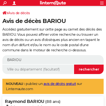
ACTUALITÉS
Connexion
S'inscrire
Avis de décès
Rechercher
Société
Education
Villes
Politique
Faits Divers
Monde
+
SPORT
Avis de décès BARIOU
Football
Cyclisme
Forum
Coupe du monde 2026
Tennis
Rugby
CULTURE
Accédez gratuitement sur cette page au carnet des décès des
TNT
Cinéma
Musique
Programme TV
Streaming
Sorties cinéma
+
BARIOU. Vous pouvez affiner votre recherche ou trouver un
FINANCE
avis de décès ou un avis d'obsèques plus ancien en tapant le
Impôts
Immobilier
Banque
Crédit
Retraite
Epargne
Risques naturels par ville
Assurance
AUTO
nom d'un défunt et/ou le nom ou le code postal d'une
commune dans le moteur de recherche ci-dessous.
Réserver un essai
Berlines
Forum auto
Essais
Citadines
SUV
+
HIGH-TECH
Meilleur smartphone
Ordinateurs
Guide high-tech
Mobiles
Internet
Jeux vidéo
+
BRICOLAGE
Aménagement intérieur
Cuisine
Jardinage
+
Forum
Extérieur
Salle de bains
Rangement
WEEK-END
Escapades
Expositions
Week-end nature
Guides de France
Patrimoine
Musées
+
LIFESTYLE
NOUVEAU :
publiez un
avis de décès gratuit
sur
Linternaute.com
Bien-être
Mode
+
Art de vivre
Loisirs
Modes de vie
SANTE
Raymond BARIOU
Guide de la santé
Médicaments
+
Alimentation
Maladies
Sommeil
(88 ans)
VOYAGE