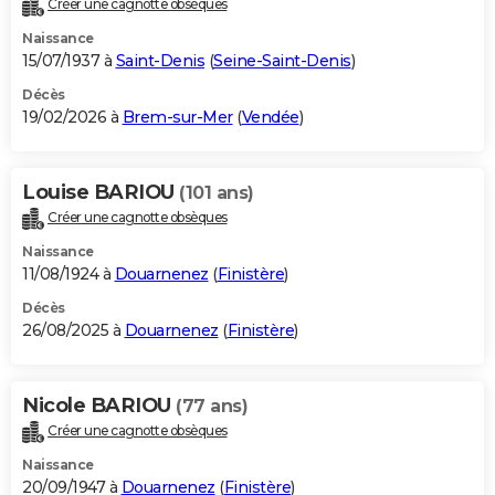
Créer une cagnotte obsèques
City break
Voyage de noces
Climat
Destinations
Voyage nature
Forum
+
PHOTO
Naissance
15/07/1937 à
Saint-Denis
(
Seine-Saint-Denis
)
GUIDES D'ACHAT
Décès
19/02/2026 à
Brem-sur-Mer
(
Vendée
)
BONS PLANS
CARTE DE VOEUX
Louise BARIOU
(101 ans)
Carte Bonne année
Carte Pâques
Carte de Noël
Carte Saint-Valentin
Carte d'anniversaire
DICTIONNAIRE
Créer une cagnotte obsèques
Biographies
Expressions
Dictionnaire
Citations
Proverbes
PROGRAMME TV
Naissance
11/08/1924 à
Douarnenez
(
Finistère
)
COPAINS D'AVANT
Décès
26/08/2025 à
Douarnenez
(
Finistère
)
Se connecter
Collèges
Universités
Service militaire
S'inscrire
Lycées
Primaires
Entreprises
Avis de recherche
AVIS DE DÉCÈS
FORUM
Nicole BARIOU
(77 ans)
Lifestyle
Sport
Television
Cinema
Bricolage
Culture
Auto
Voyage
Créer une cagnotte obsèques
Naissance
20/09/1947 à
Douarnenez
(
Finistère
)