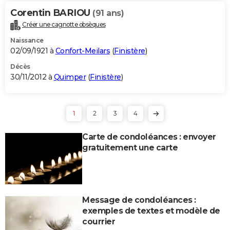
Corentin BARIOU
(91 ans)
Créer une cagnotte obsèques
Naissance
02/09/1921 à
Confort-Meilars
(
Finistère
)
Décès
30/11/2012 à
Quimper
(
Finistère
)
1
2
3
4
Carte de condoléances : envoyer
gratuitement une carte
Message de condoléances :
exemples de textes et modèle de
courrier