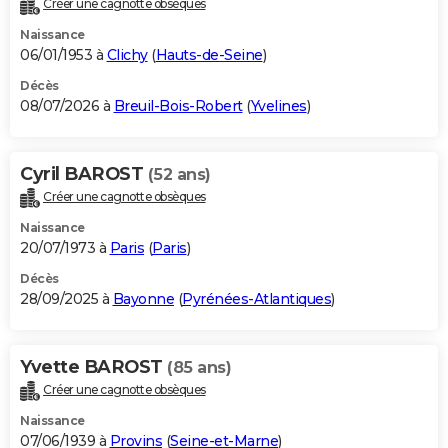
Créer une cagnotte obsèques
City break
Voyage de noces
Climat
Destinations
Voyage nature
Forum
+
PHOTO
Naissance
06/01/1953 à
Clichy
(
Hauts-de-Seine
)
GUIDES D'ACHAT
Décès
08/07/2026 à
Breuil-Bois-Robert
(
Yvelines
)
BONS PLANS
CARTE DE VOEUX
Cyril BAROST
(52 ans)
Carte Bonne année
Carte Pâques
Carte de Noël
Carte Saint-Valentin
Carte d'anniversaire
DICTIONNAIRE
Créer une cagnotte obsèques
Biographies
Expressions
Dictionnaire
Citations
Proverbes
PROGRAMME TV
Naissance
20/07/1973 à
Paris
(
Paris
)
COPAINS D'AVANT
Décès
28/09/2025 à
Bayonne
(
Pyrénées-Atlantiques
)
Se connecter
Collèges
Universités
Service militaire
S'inscrire
Lycées
Primaires
Entreprises
Avis de recherche
AVIS DE DÉCÈS
FORUM
Yvette BAROST
(85 ans)
Lifestyle
Sport
Television
Cinema
Bricolage
Culture
Auto
Voyage
Créer une cagnotte obsèques
Naissance
07/06/1939 à
Provins
(
Seine-et-Marne
)