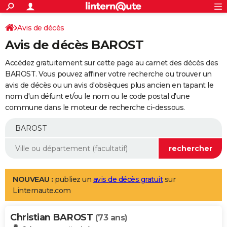
ACTUALITÉS
Connexion
S'inscrire
Avis de décès
Rechercher
Société
Education
Villes
Politique
Faits Divers
Monde
+
SPORT
Avis de décès BAROST
Football
Cyclisme
Forum
Coupe du monde 2026
Tennis
Rugby
CULTURE
Accédez gratuitement sur cette page au carnet des décès des
TNT
Cinéma
Musique
Programme TV
Streaming
Sorties cinéma
+
BAROST. Vous pouvez affiner votre recherche ou trouver un
FINANCE
avis de décès ou un avis d'obsèques plus ancien en tapant le
Impôts
Immobilier
Banque
Crédit
Retraite
Epargne
Risques naturels par ville
Assurance
AUTO
nom d'un défunt et/ou le nom ou le code postal d'une
commune dans le moteur de recherche ci-dessous.
Réserver un essai
Berlines
Forum auto
Essais
Citadines
SUV
+
HIGH-TECH
Meilleur smartphone
Ordinateurs
Guide high-tech
Mobiles
Internet
Jeux vidéo
+
BRICOLAGE
Aménagement intérieur
Cuisine
Jardinage
+
Forum
Extérieur
Salle de bains
Rangement
WEEK-END
Escapades
Expositions
Week-end nature
Guides de France
Patrimoine
Musées
+
LIFESTYLE
NOUVEAU :
publiez un
avis de décès gratuit
sur
Linternaute.com
Bien-être
Mode
+
Art de vivre
Loisirs
Modes de vie
SANTE
Christian BAROST
Guide de la santé
Médicaments
+
Alimentation
Maladies
Sommeil
(73 ans)
VOYAGE