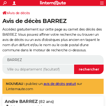
ACTUALITÉS
Connexion
S'inscrire
Avis de décès
Rechercher
Société
Education
Villes
Politique
Faits Divers
Monde
+
SPORT
Avis de décès BARREZ
Football
Cyclisme
Forum
Coupe du monde 2026
Tennis
Rugby
CULTURE
Accédez gratuitement sur cette page au carnet des décès des
TNT
Cinéma
Musique
Programme TV
Streaming
Sorties cinéma
+
BARREZ. Vous pouvez affiner votre recherche ou trouver un
FINANCE
avis de décès ou un avis d'obsèques plus ancien en tapant le
Impôts
Immobilier
Banque
Crédit
Retraite
Epargne
Risques naturels par ville
Assurance
AUTO
nom d'un défunt et/ou le nom ou le code postal d'une
commune dans le moteur de recherche ci-dessous.
Réserver un essai
Berlines
Forum auto
Essais
Citadines
SUV
+
HIGH-TECH
Meilleur smartphone
Ordinateurs
Guide high-tech
Mobiles
Internet
Jeux vidéo
+
BRICOLAGE
Aménagement intérieur
Cuisine
Jardinage
+
Forum
Extérieur
Salle de bains
Rangement
WEEK-END
Escapades
Expositions
Week-end nature
Guides de France
Patrimoine
Musées
+
LIFESTYLE
NOUVEAU :
publiez un
avis de décès gratuit
sur
Linternaute.com
Bien-être
Mode
+
Art de vivre
Loisirs
Modes de vie
SANTE
Andre BARREZ
Guide de la santé
Médicaments
+
Alimentation
Maladies
Sommeil
(82 ans)
VOYAGE