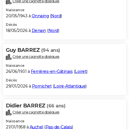
Créer une cagnotte obsèques
City break
Voyage de noces
Climat
Destinations
Voyage nature
Forum
+
PHOTO
Naissance
20/05/1943 à
Onnaing
(
Nord
)
GUIDES D'ACHAT
Décès
18/05/2026 à
Denain
(
Nord
)
BONS PLANS
CARTE DE VOEUX
Guy BARREZ
(94 ans)
Carte Bonne année
Carte Pâques
Carte de Noël
Carte Saint-Valentin
Carte d'anniversaire
DICTIONNAIRE
Créer une cagnotte obsèques
Biographies
Expressions
Dictionnaire
Citations
Proverbes
PROGRAMME TV
Naissance
26/06/1931 à
Ferrières-en-Gâtinais
(
Loiret
)
COPAINS D'AVANT
Décès
29/01/2026 à
Pornichet
(
Loire-Atlantique
)
Se connecter
Collèges
Universités
Service militaire
S'inscrire
Lycées
Primaires
Entreprises
Avis de recherche
AVIS DE DÉCÈS
FORUM
Didier BARREZ
(66 ans)
Lifestyle
Sport
Television
Cinema
Bricolage
Culture
Auto
Voyage
Créer une cagnotte obsèques
Naissance
21/01/1958 à
Auchel
(
Pas-de-Calais
)