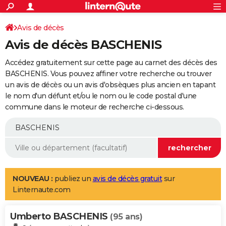
ACTUALITÉS
Connexion
S'inscrire
Avis de décès
Rechercher
Société
Education
Villes
Politique
Faits Divers
Monde
+
SPORT
Avis de décès BASCHENIS
Football
Cyclisme
Forum
Coupe du monde 2026
Tennis
Rugby
CULTURE
Accédez gratuitement sur cette page au carnet des décès des
TNT
Cinéma
Musique
Programme TV
Streaming
Sorties cinéma
+
BASCHENIS. Vous pouvez affiner votre recherche ou trouver
FINANCE
un avis de décès ou un avis d'obsèques plus ancien en tapant
Impôts
Immobilier
Banque
Crédit
Retraite
Epargne
Risques naturels par ville
Assurance
AUTO
le nom d'un défunt et/ou le nom ou le code postal d'une
commune dans le moteur de recherche ci-dessous.
Réserver un essai
Berlines
Forum auto
Essais
Citadines
SUV
+
HIGH-TECH
Meilleur smartphone
Ordinateurs
Guide high-tech
Mobiles
Internet
Jeux vidéo
+
BRICOLAGE
Aménagement intérieur
Cuisine
Jardinage
+
Forum
Extérieur
Salle de bains
Rangement
WEEK-END
Escapades
Expositions
Week-end nature
Guides de France
Patrimoine
Musées
+
LIFESTYLE
NOUVEAU :
publiez un
avis de décès gratuit
sur
Linternaute.com
Bien-être
Mode
+
Art de vivre
Loisirs
Modes de vie
SANTE
Umberto BASCHENIS
Guide de la santé
Médicaments
+
Alimentation
Maladies
Sommeil
(95 ans)
VOYAGE