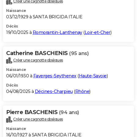
Créer une cagnotte obsèques
City break
Voyage de noces
Climat
Destinations
Voyage nature
Forum
+
PHOTO
Naissance
03/12/1929 à SANTA BRIGIDA ITALIE
GUIDES D'ACHAT
Décès
19/10/2025 à
Romorantin-Lanthenay
(
Loir-et-Cher
)
BONS PLANS
CARTE DE VOEUX
Catherine BASCHENIS
(95 ans)
Carte Bonne année
Carte Pâques
Carte de Noël
Carte Saint-Valentin
Carte d'anniversaire
DICTIONNAIRE
Créer une cagnotte obsèques
Biographies
Expressions
Dictionnaire
Citations
Proverbes
PROGRAMME TV
Naissance
06/01/1930 à
Faverges-Seythenex
(
Haute-Savoie
)
COPAINS D'AVANT
Décès
04/08/2025 à
Décines-Charpieu
(
Rhône
)
Se connecter
Collèges
Universités
Service militaire
S'inscrire
Lycées
Primaires
Entreprises
Avis de recherche
AVIS DE DÉCÈS
FORUM
Pierre BASCHENIS
(94 ans)
Lifestyle
Sport
Television
Cinema
Bricolage
Culture
Auto
Voyage
Créer une cagnotte obsèques
Naissance
16/10/1927 à SANTA BRIGIDA ITALIE