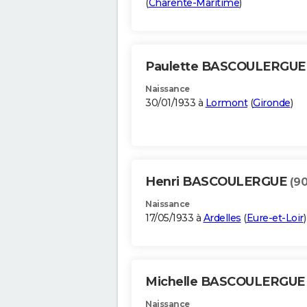
(
Charente-Maritime
)
Paulette BASCOULERGU
Naissance
30/01/1933 à
Lormont
(
Gironde
)
Henri BASCOULERGUE
(90
Naissance
17/05/1933 à
Ardelles
(
Eure-et-Loir
)
Michelle BASCOULERGU
Naissance