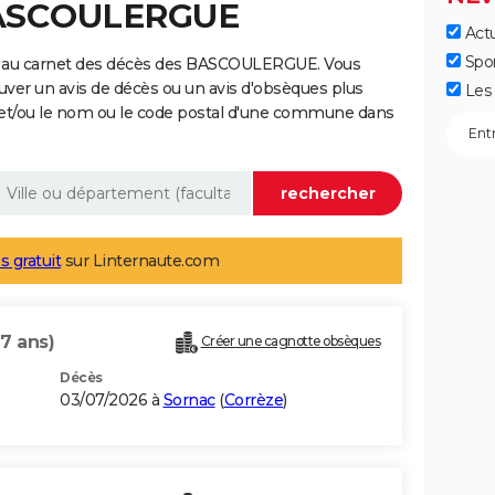
BASCOULERGUE
Actu
Spo
e au carnet des décès des BASCOULERGUE. Vous
uver un avis de décès ou un avis d'obsèques plus
Les 
 et/ou le nom ou le code postal d'une commune dans
s gratuit
sur Linternaute.com
97 ans)
Créer une cagnotte obsèques
Décès
03/07/2026 à
Sornac
(
Corrèze
)