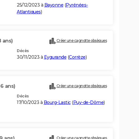
25/12/2023 à
Bayonne
(
Pyrénées-
Atlantiques
)
8 ans)
Créer une cagnotte obsèques
Décès
30/11/2023 à
Eygurande
(
Corrèze
)
96 ans)
Créer une cagnotte obsèques
Décès
17/10/2023 à
Bourg-Lastic
(
Puy-de-Dôme
)
9 ans)
Créer une cagnotte obsèques