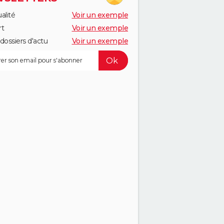
alité
Voir un exemple
rt
Voir un exemple
dossiers d'actu
Voir un exemple