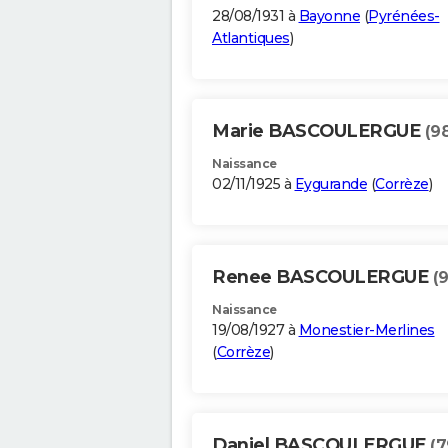
28/08/1931 à
Bayonne
(
Pyrénées-
Atlantiques
)
Marie BASCOULERGUE
(9
Naissance
02/11/1925 à
Eygurande
(
Corrèze
)
Renee BASCOULERGUE
(
Naissance
19/08/1927 à
Monestier-Merlines
(
Corrèze
)
Daniel BASCOULERGUE
(7