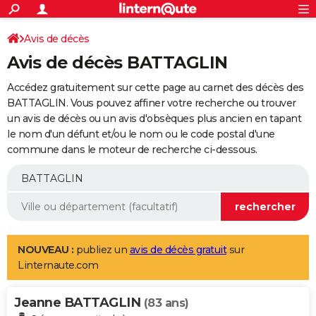
ACTUALITÉS
Connexion
S'inscrire
Avis de décès
Rechercher
Société
Education
Villes
Politique
Faits Divers
Monde
+
SPORT
Avis de décès BATTAGLIN
Football
Cyclisme
Forum
Coupe du monde 2026
Tennis
Rugby
CULTURE
Accédez gratuitement sur cette page au carnet des décès des
TNT
Cinéma
Musique
Programme TV
Streaming
Sorties cinéma
+
BATTAGLIN. Vous pouvez affiner votre recherche ou trouver
FINANCE
un avis de décès ou un avis d'obsèques plus ancien en tapant
Impôts
Immobilier
Banque
Crédit
Retraite
Epargne
Risques naturels par ville
Assurance
AUTO
le nom d'un défunt et/ou le nom ou le code postal d'une
commune dans le moteur de recherche ci-dessous.
Réserver un essai
Berlines
Forum auto
Essais
Citadines
SUV
+
HIGH-TECH
Meilleur smartphone
Ordinateurs
Guide high-tech
Mobiles
Internet
Jeux vidéo
+
BRICOLAGE
Aménagement intérieur
Cuisine
Jardinage
+
Forum
Extérieur
Salle de bains
Rangement
WEEK-END
Escapades
Expositions
Week-end nature
Guides de France
Patrimoine
Musées
+
LIFESTYLE
NOUVEAU :
publiez un
avis de décès gratuit
sur
Linternaute.com
Bien-être
Mode
+
Art de vivre
Loisirs
Modes de vie
SANTE
Jeanne BATTAGLIN
Guide de la santé
Médicaments
+
Alimentation
Maladies
Sommeil
(83 ans)
VOYAGE