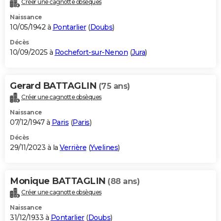
Créer une cagnotte obsèques
City break
Voyage de noces
Climat
Destinations
Voyage nature
Forum
+
PHOTO
Naissance
10/05/1942 à
Pontarlier
(
Doubs
)
GUIDES D'ACHAT
Décès
10/09/2025 à
Rochefort-sur-Nenon
(
Jura
)
BONS PLANS
CARTE DE VOEUX
Gerard BATTAGLIN
(75 ans)
Carte Bonne année
Carte Pâques
Carte de Noël
Carte Saint-Valentin
Carte d'anniversaire
DICTIONNAIRE
Créer une cagnotte obsèques
Biographies
Expressions
Dictionnaire
Citations
Proverbes
PROGRAMME TV
Naissance
07/12/1947 à
Paris
(
Paris
)
COPAINS D'AVANT
Décès
29/11/2023 à la
Verrière
(
Yvelines
)
Se connecter
Collèges
Universités
Service militaire
S'inscrire
Lycées
Primaires
Entreprises
Avis de recherche
AVIS DE DÉCÈS
FORUM
Monique BATTAGLIN
(88 ans)
Lifestyle
Sport
Television
Cinema
Bricolage
Culture
Auto
Voyage
Créer une cagnotte obsèques
Naissance
31/12/1933 à
Pontarlier
(
Doubs
)