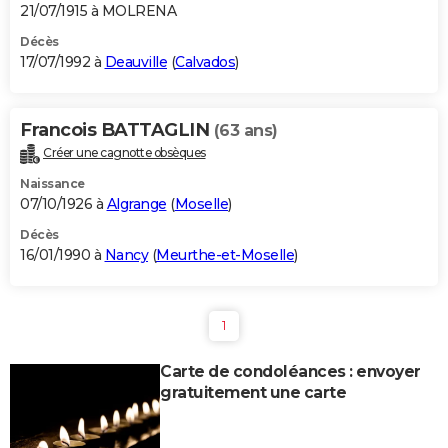
21/07/1915 à MOLRENA
Décès
17/07/1992 à
Deauville
(
Calvados
)
Francois BATTAGLIN
(63 ans)
Créer une cagnotte obsèques
Naissance
07/10/1926 à
Algrange
(
Moselle
)
Décès
16/01/1990 à
Nancy
(
Meurthe-et-Moselle
)
1
Carte de condoléances : envoyer
gratuitement une carte