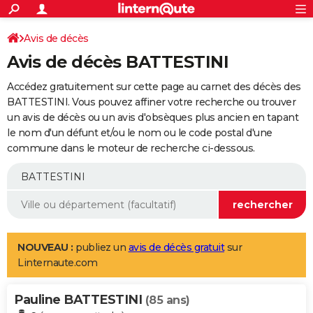
ACTUALITÉS
Connexion
S'inscrire
Avis de décès
Rechercher
Société
Education
Villes
Politique
Faits Divers
Monde
+
SPORT
Avis de décès BATTESTINI
Football
Cyclisme
Forum
Coupe du monde 2026
Tennis
Rugby
CULTURE
Accédez gratuitement sur cette page au carnet des décès des
TNT
Cinéma
Musique
Programme TV
Streaming
Sorties cinéma
+
BATTESTINI. Vous pouvez affiner votre recherche ou trouver
FINANCE
un avis de décès ou un avis d'obsèques plus ancien en tapant
Impôts
Immobilier
Banque
Crédit
Retraite
Epargne
Risques naturels par ville
Assurance
AUTO
le nom d'un défunt et/ou le nom ou le code postal d'une
commune dans le moteur de recherche ci-dessous.
Réserver un essai
Berlines
Forum auto
Essais
Citadines
SUV
+
HIGH-TECH
Meilleur smartphone
Ordinateurs
Guide high-tech
Mobiles
Internet
Jeux vidéo
+
BRICOLAGE
Aménagement intérieur
Cuisine
Jardinage
+
Forum
Extérieur
Salle de bains
Rangement
WEEK-END
Escapades
Expositions
Week-end nature
Guides de France
Patrimoine
Musées
+
LIFESTYLE
NOUVEAU :
publiez un
avis de décès gratuit
sur
Linternaute.com
Bien-être
Mode
+
Art de vivre
Loisirs
Modes de vie
SANTE
Pauline BATTESTINI
Guide de la santé
Médicaments
+
Alimentation
Maladies
Sommeil
(85 ans)
VOYAGE