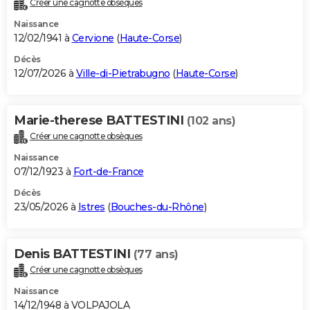
Créer une cagnotte obsèques
City break
Voyage de noces
Climat
Destinations
Voyage nature
Forum
+
PHOTO
Naissance
12/02/1941 à
Cervione
(
Haute-Corse
)
GUIDES D'ACHAT
Décès
12/07/2026 à
Ville-di-Pietrabugno
(
Haute-Corse
)
BONS PLANS
CARTE DE VOEUX
Marie-therese BATTESTINI
(102 ans)
Carte Bonne année
Carte Pâques
Carte de Noël
Carte Saint-Valentin
Carte d'anniversaire
DICTIONNAIRE
Créer une cagnotte obsèques
Biographies
Expressions
Dictionnaire
Citations
Proverbes
PROGRAMME TV
Naissance
07/12/1923 à
Fort-de-France
COPAINS D'AVANT
Décès
23/05/2026 à
Istres
(
Bouches-du-Rhône
)
Se connecter
Collèges
Universités
Service militaire
S'inscrire
Lycées
Primaires
Entreprises
Avis de recherche
AVIS DE DÉCÈS
FORUM
Denis BATTESTINI
(77 ans)
Lifestyle
Sport
Television
Cinema
Bricolage
Culture
Auto
Voyage
Créer une cagnotte obsèques
Naissance
14/12/1948 à VOLPAJOLA