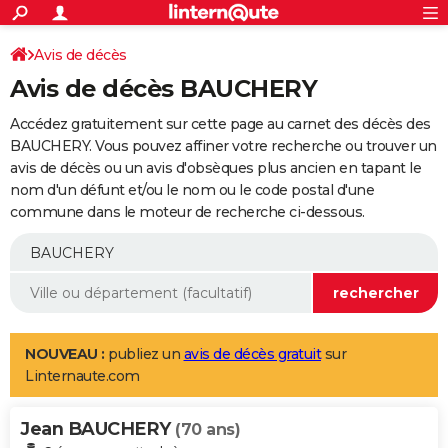
ACTUALITÉS
Connexion
S'inscrire
Avis de décès
Rechercher
Société
Education
Villes
Politique
Faits Divers
Monde
+
SPORT
Avis de décès BAUCHERY
Football
Cyclisme
Forum
Coupe du monde 2026
Tennis
Rugby
CULTURE
Accédez gratuitement sur cette page au carnet des décès des
TNT
Cinéma
Musique
Programme TV
Streaming
Sorties cinéma
+
BAUCHERY. Vous pouvez affiner votre recherche ou trouver un
FINANCE
avis de décès ou un avis d'obsèques plus ancien en tapant le
Impôts
Immobilier
Banque
Crédit
Retraite
Epargne
Risques naturels par ville
Assurance
AUTO
nom d'un défunt et/ou le nom ou le code postal d'une
commune dans le moteur de recherche ci-dessous.
Réserver un essai
Berlines
Forum auto
Essais
Citadines
SUV
+
HIGH-TECH
Meilleur smartphone
Ordinateurs
Guide high-tech
Mobiles
Internet
Jeux vidéo
+
BRICOLAGE
Aménagement intérieur
Cuisine
Jardinage
+
Forum
Extérieur
Salle de bains
Rangement
WEEK-END
Escapades
Expositions
Week-end nature
Guides de France
Patrimoine
Musées
+
LIFESTYLE
NOUVEAU :
publiez un
avis de décès gratuit
sur
Linternaute.com
Bien-être
Mode
+
Art de vivre
Loisirs
Modes de vie
SANTE
Jean BAUCHERY
Guide de la santé
Médicaments
+
Alimentation
Maladies
Sommeil
(70 ans)
VOYAGE