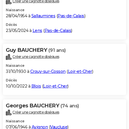
Créer une cagnotte obsèques
City break
Voyage de noces
Climat
Destinations
Voyage nature
Forum
+
PHOTO
Naissance
28/04/1954 à
Sallaumines
(
Pas-de-Calais
)
GUIDES D'ACHAT
Décès
23/05/2024 à
Lens
(
Pas-de-Calais
)
BONS PLANS
CARTE DE VOEUX
Guy BAUCHERY
(91 ans)
Carte Bonne année
Carte Pâques
Carte de Noël
Carte Saint-Valentin
Carte d'anniversaire
DICTIONNAIRE
Créer une cagnotte obsèques
Biographies
Expressions
Dictionnaire
Citations
Proverbes
PROGRAMME TV
Naissance
31/10/1930 à
Crouy-sur-Cosson
(
Loir-et-Cher
)
COPAINS D'AVANT
Décès
10/10/2022 à
Blois
(
Loir-et-Cher
)
Se connecter
Collèges
Universités
Service militaire
S'inscrire
Lycées
Primaires
Entreprises
Avis de recherche
AVIS DE DÉCÈS
FORUM
Georges BAUCHERY
(74 ans)
Lifestyle
Sport
Television
Cinema
Bricolage
Culture
Auto
Voyage
Créer une cagnotte obsèques
Naissance
07/06/1946 à
Avignon
(
Vaucluse
)