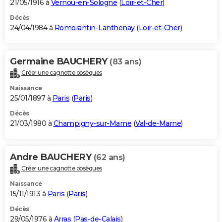
21/05/1916 à
Vernou-en-Sologne
(
Loir-et-Cher
)
Décès
24/04/1984 à
Romorantin-Lanthenay
(
Loir-et-Cher
)
Germaine BAUCHERY
(83 ans)
Créer une cagnotte obsèques
Naissance
25/01/1897 à
Paris
(
Paris
)
Décès
21/03/1980 à
Champigny-sur-Marne
(
Val-de-Marne
)
Andre BAUCHERY
(62 ans)
Créer une cagnotte obsèques
Naissance
15/11/1913 à
Paris
(
Paris
)
Décès
29/05/1976 à
Arras
(
Pas-de-Calais
)