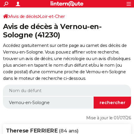
ACTUALITÉS
Connexion
S'inscrire
Avis de décès
Loir-et-Cher
Rechercher
Société
Education
Villes
Politique
Faits Divers
Monde
+
SPORT
Avis de décès à Vernou-en-
Football
Cyclisme
Forum
Coupe du monde 2026
Tennis
Rugby
CULTURE
Sologne (41230)
TNT
Cinéma
Musique
Programme TV
Streaming
Sorties cinéma
+
FINANCE
Accédez gratuitement sur cette page au carnet des décès de
Vernou-en-Sologne. Vous pouvez affiner votre recherche,
Impôts
Immobilier
Banque
Crédit
Retraite
Epargne
Risques naturels par ville
Assurance
AUTO
trouver un avis de décès, une nécrologie ou un avis d'obsèques
plus ancien en tapant le nom d'un défunt et/ou le nom (ou
Réserver un essai
Berlines
Forum auto
Essais
Citadines
SUV
+
HIGH-TECH
code postal) d'une commune proche de Vernou-en-Sologne
dans le moteur de recherche ci-dessous.
Meilleur smartphone
Ordinateurs
Guide high-tech
Mobiles
Internet
Jeux vidéo
+
BRICOLAGE
Aménagement intérieur
Cuisine
Jardinage
+
Forum
Extérieur
Salle de bains
Rangement
WEEK-END
Escapades
Expositions
Week-end nature
Guides de France
Patrimoine
Musées
+
LIFESTYLE
Bien-être
Mode
+
Art de vivre
Loisirs
Modes de vie
SANTE
Mise à jour le 01/07/26
Guide de la santé
Médicaments
+
Alimentation
Maladies
Sommeil
VOYAGE
Therese FERRIERE
(84 ans)