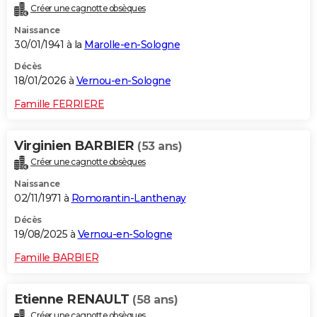
Créer une cagnotte obsèques
City break
Voyage de noces
Climat
Destinations
Voyage nature
Forum
+
PHOTO
Naissance
30/01/1941 à la
Marolle-en-Sologne
GUIDES D'ACHAT
Décès
BONS PLANS
18/01/2026 à
Vernou-en-Sologne
CARTE DE VOEUX
Famille FERRIERE
Carte Bonne année
Carte Pâques
Carte de Noël
Carte Saint-Valentin
Carte d'anniversaire
DICTIONNAIRE
Virginien BARBIER
(53 ans)
Biographies
Expressions
Dictionnaire
Citations
Proverbes
PROGRAMME TV
Créer une cagnotte obsèques
Naissance
COPAINS D'AVANT
02/11/1971 à
Romorantin-Lanthenay
Se connecter
Collèges
Universités
Service militaire
S'inscrire
Lycées
Primaires
Entreprises
Avis de recherche
AVIS DE DÉCÈS
Décès
19/08/2025 à
Vernou-en-Sologne
FORUM
Famille BARBIER
Lifestyle
Sport
Television
Cinema
Bricolage
Culture
Auto
Voyage
Etienne RENAULT
(58 ans)
Créer une cagnotte obsèques