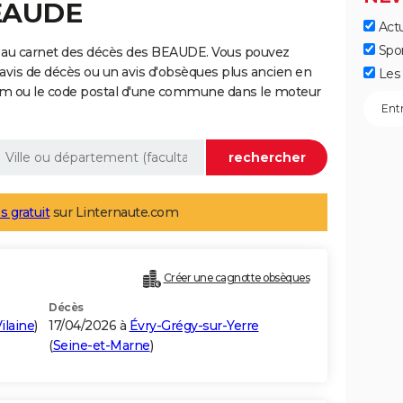
BEAUDE
Actu
Spo
 au carnet des décès des BEAUDE. Vous pouvez
 avis de décès ou un avis d'obsèques plus ancien en
Les 
nom ou le code postal d'une commune dans le moteur
s gratuit
sur Linternaute.com
Créer une cagnotte obsèques
Décès
Vilaine
)
17/04/2026 à
Évry-Grégy-sur-Yerre
(
Seine-et-Marne
)