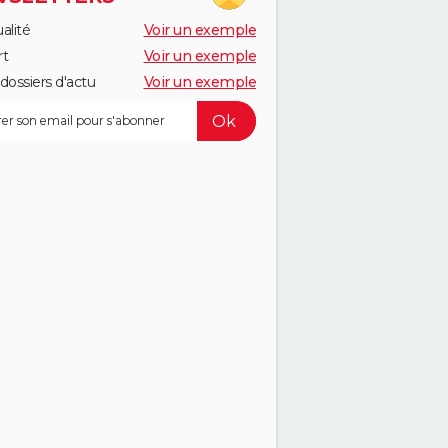
alité
Voir un exemple
rt
Voir un exemple
dossiers d'actu
Voir un exemple