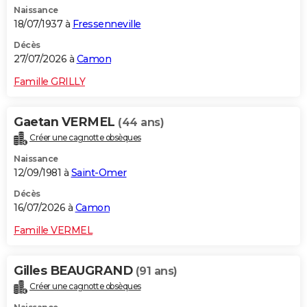
Naissance
City break
Voyage de noces
Climat
Destinations
Voyage nature
Forum
+
PHOTO
18/07/1937 à
Fressenneville
GUIDES D'ACHAT
Décès
27/07/2026 à
Camon
BONS PLANS
Famille GRILLY
CARTE DE VOEUX
Gaetan VERMEL
(44 ans)
Carte Bonne année
Carte Pâques
Carte de Noël
Carte Saint-Valentin
Carte d'anniversaire
DICTIONNAIRE
Créer une cagnotte obsèques
Biographies
Expressions
Dictionnaire
Citations
Proverbes
PROGRAMME TV
Naissance
12/09/1981 à
Saint-Omer
COPAINS D'AVANT
Décès
16/07/2026 à
Camon
Se connecter
Collèges
Universités
Service militaire
S'inscrire
Lycées
Primaires
Entreprises
Avis de recherche
AVIS DE DÉCÈS
Famille VERMEL
FORUM
Lifestyle
Sport
Television
Cinema
Bricolage
Culture
Auto
Voyage
Gilles BEAUGRAND
(91 ans)
Créer une cagnotte obsèques