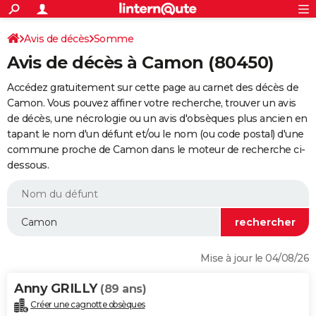
ACTUALITÉS
Connexion
S'inscrire
Avis de décès
Somme
Rechercher
Société
Education
Villes
Politique
Faits Divers
Monde
+
SPORT
Avis de décès à Camon (80450)
Football
Cyclisme
Forum
Coupe du monde 2026
Tennis
Rugby
CULTURE
Accédez gratuitement sur cette page au carnet des décès de
TNT
Cinéma
Musique
Programme TV
Streaming
Sorties cinéma
+
Camon. Vous pouvez affiner votre recherche, trouver un avis
FINANCE
de décès, une nécrologie ou un avis d'obsèques plus ancien en
Impôts
Immobilier
Banque
Crédit
Retraite
Epargne
Risques naturels par ville
Assurance
AUTO
tapant le nom d'un défunt et/ou le nom (ou code postal) d'une
commune proche de Camon dans le moteur de recherche ci-
Réserver un essai
Berlines
Forum auto
Essais
Citadines
SUV
+
HIGH-TECH
dessous.
Meilleur smartphone
Ordinateurs
Guide high-tech
Mobiles
Internet
Jeux vidéo
+
BRICOLAGE
Aménagement intérieur
Cuisine
Jardinage
+
Forum
Extérieur
Salle de bains
Rangement
WEEK-END
Escapades
Expositions
Week-end nature
Guides de France
Patrimoine
Musées
+
LIFESTYLE
Mise à jour le 04/08/26
Bien-être
Mode
+
Art de vivre
Loisirs
Modes de vie
SANTE
Anny GRILLY
(89 ans)
Guide de la santé
Médicaments
+
Alimentation
Maladies
Sommeil
VOYAGE
Créer une cagnotte obsèques