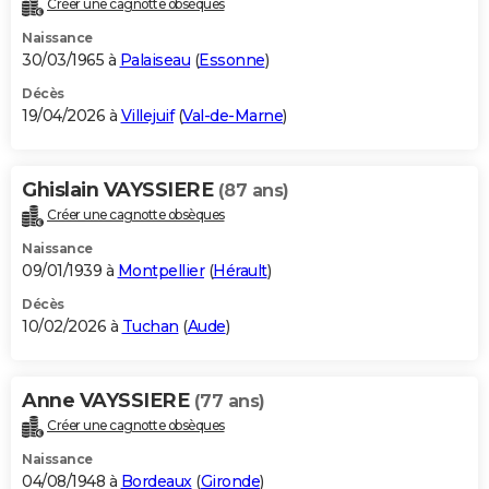
Créer une cagnotte obsèques
City break
Voyage de noces
Climat
Destinations
Voyage nature
Forum
+
PHOTO
Naissance
30/03/1965 à
Palaiseau
(
Essonne
)
GUIDES D'ACHAT
Décès
19/04/2026 à
Villejuif
(
Val-de-Marne
)
BONS PLANS
CARTE DE VOEUX
Ghislain VAYSSIERE
(87 ans)
Carte Bonne année
Carte Pâques
Carte de Noël
Carte Saint-Valentin
Carte d'anniversaire
DICTIONNAIRE
Créer une cagnotte obsèques
Biographies
Expressions
Dictionnaire
Citations
Proverbes
PROGRAMME TV
Naissance
09/01/1939 à
Montpellier
(
Hérault
)
COPAINS D'AVANT
Décès
10/02/2026 à
Tuchan
(
Aude
)
Se connecter
Collèges
Universités
Service militaire
S'inscrire
Lycées
Primaires
Entreprises
Avis de recherche
AVIS DE DÉCÈS
FORUM
Anne VAYSSIERE
(77 ans)
Lifestyle
Sport
Television
Cinema
Bricolage
Culture
Auto
Voyage
Créer une cagnotte obsèques
Naissance
04/08/1948 à
Bordeaux
(
Gironde
)