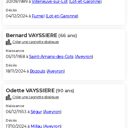
30/09/1989 à
Villeneuve-sur-Lot
(
Lot-et-Garonne
)
Décès
04/12/2024 à
Fumel
(
Lot-et-Garonne
)
Bernard VAYSSIERE
(66 ans)
Créer une cagnotte obsèques
Naissance
05/11/1958 à
Saint-Amans-des-Cots
(
Aveyron
)
Décès
18/11/2024 à
Bozouls
(
Aveyron
)
Odette VAYSSIERE
(90 ans)
Créer une cagnotte obsèques
Naissance
06/12/1933 à
Ségur
(
Aveyron
)
Décès
17/10/2024 à
Millau
(
Aveyron
)