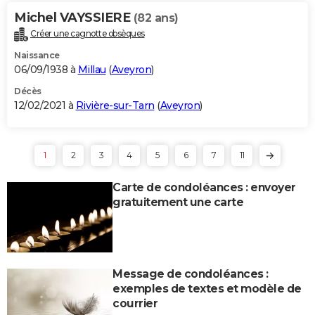
Michel VAYSSIERE
(82 ans)
Créer une cagnotte obsèques
Naissance
06/09/1938 à
Millau
(
Aveyron
)
Décès
12/02/2021 à
Rivière-sur-Tarn
(
Aveyron
)
1
2
3
4
5
6
7
11
Carte de condoléances : envoyer
gratuitement une carte
Message de condoléances :
exemples de textes et modèle de
courrier