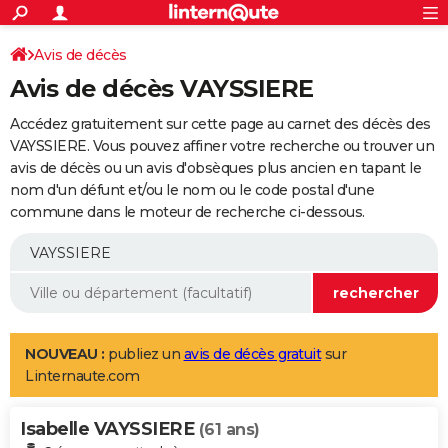
ACTUALITÉS
Connexion
S'inscrire
Avis de décès
Rechercher
Société
Education
Villes
Politique
Faits Divers
Monde
+
SPORT
Avis de décès VAYSSIERE
Football
Cyclisme
Forum
Coupe du monde 2026
Tennis
Rugby
CULTURE
Accédez gratuitement sur cette page au carnet des décès des
TNT
Cinéma
Musique
Programme TV
Streaming
Sorties cinéma
+
VAYSSIERE. Vous pouvez affiner votre recherche ou trouver un
FINANCE
avis de décès ou un avis d'obsèques plus ancien en tapant le
Impôts
Immobilier
Banque
Crédit
Retraite
Epargne
Risques naturels par ville
Assurance
AUTO
nom d'un défunt et/ou le nom ou le code postal d'une
commune dans le moteur de recherche ci-dessous.
Réserver un essai
Berlines
Forum auto
Essais
Citadines
SUV
+
HIGH-TECH
Meilleur smartphone
Ordinateurs
Guide high-tech
Mobiles
Internet
Jeux vidéo
+
BRICOLAGE
Aménagement intérieur
Cuisine
Jardinage
+
Forum
Extérieur
Salle de bains
Rangement
WEEK-END
Escapades
Expositions
Week-end nature
Guides de France
Patrimoine
Musées
+
LIFESTYLE
NOUVEAU :
publiez un
avis de décès gratuit
sur
Linternaute.com
Bien-être
Mode
+
Art de vivre
Loisirs
Modes de vie
SANTE
Isabelle VAYSSIERE
Guide de la santé
Médicaments
+
Alimentation
Maladies
Sommeil
(61 ans)
VOYAGE