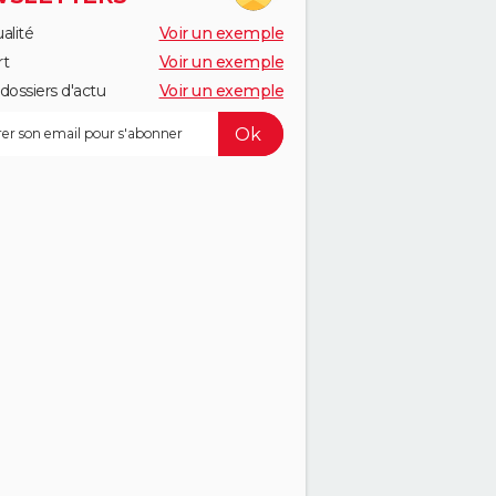
alité
Voir un exemple
rt
Voir un exemple
dossiers d'actu
Voir un exemple