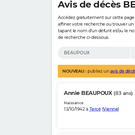
Avis de décès 
Accédez gratuitement sur cette pag
affiner votre recherche ou trouver un
tapant le nom d'un défunt et/ou le 
de recherche ci-dessous.
NOUVEAU :
publiez un
avis de décè
Annie BEAUPOUX
(83 ans)
Naissance
13/10/1942 à
Tercé
(
Vienne
)