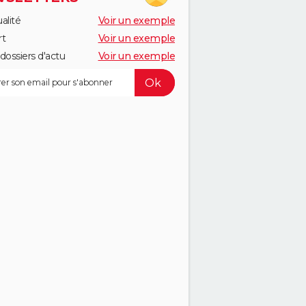
alité
Voir un exemple
rt
Voir un exemple
dossiers d'actu
Voir un exemple