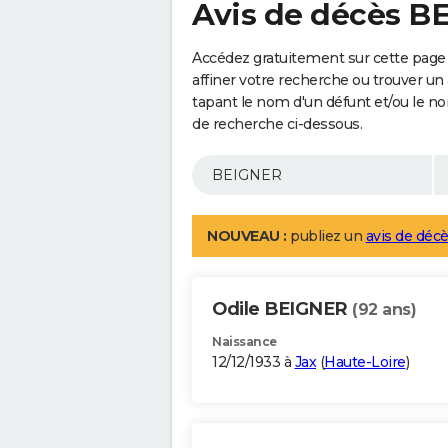
Avis de décès B
Accédez gratuitement sur cette page
affiner votre recherche ou trouver un
tapant le nom d'un défunt et/ou le 
de recherche ci-dessous.
NOUVEAU :
publiez un
avis de décè
Odile BEIGNER
(92 ans)
Naissance
12/12/1933 à
Jax
(
Haute-Loire
)