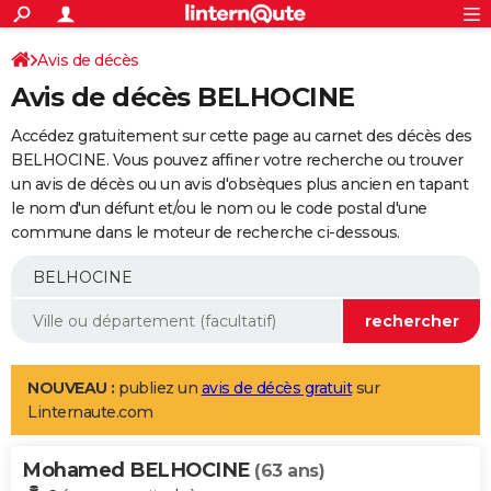
ACTUALITÉS
Connexion
S'inscrire
Avis de décès
Rechercher
Société
Education
Villes
Politique
Faits Divers
Monde
+
SPORT
Avis de décès BELHOCINE
Football
Cyclisme
Forum
Coupe du monde 2026
Tennis
Rugby
CULTURE
Accédez gratuitement sur cette page au carnet des décès des
TNT
Cinéma
Musique
Programme TV
Streaming
Sorties cinéma
+
BELHOCINE. Vous pouvez affiner votre recherche ou trouver
FINANCE
un avis de décès ou un avis d'obsèques plus ancien en tapant
Impôts
Immobilier
Banque
Crédit
Retraite
Epargne
Risques naturels par ville
Assurance
AUTO
le nom d'un défunt et/ou le nom ou le code postal d'une
commune dans le moteur de recherche ci-dessous.
Réserver un essai
Berlines
Forum auto
Essais
Citadines
SUV
+
HIGH-TECH
Meilleur smartphone
Ordinateurs
Guide high-tech
Mobiles
Internet
Jeux vidéo
+
BRICOLAGE
Aménagement intérieur
Cuisine
Jardinage
+
Forum
Extérieur
Salle de bains
Rangement
WEEK-END
Escapades
Expositions
Week-end nature
Guides de France
Patrimoine
Musées
+
LIFESTYLE
NOUVEAU :
publiez un
avis de décès gratuit
sur
Linternaute.com
Bien-être
Mode
+
Art de vivre
Loisirs
Modes de vie
SANTE
Mohamed BELHOCINE
Guide de la santé
Médicaments
+
Alimentation
Maladies
Sommeil
(63 ans)
VOYAGE