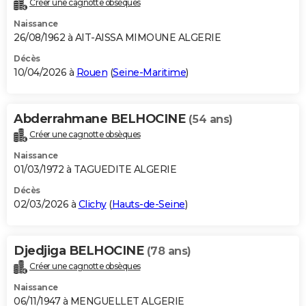
Créer une cagnotte obsèques
City break
Voyage de noces
Climat
Destinations
Voyage nature
Forum
+
PHOTO
Naissance
26/08/1962 à AIT-AISSA MIMOUNE ALGERIE
GUIDES D'ACHAT
Décès
10/04/2026 à
Rouen
(
Seine-Maritime
)
BONS PLANS
CARTE DE VOEUX
Abderrahmane BELHOCINE
(54 ans)
Carte Bonne année
Carte Pâques
Carte de Noël
Carte Saint-Valentin
Carte d'anniversaire
DICTIONNAIRE
Créer une cagnotte obsèques
Biographies
Expressions
Dictionnaire
Citations
Proverbes
PROGRAMME TV
Naissance
01/03/1972 à TAGUEDITE ALGERIE
COPAINS D'AVANT
Décès
02/03/2026 à
Clichy
(
Hauts-de-Seine
)
Se connecter
Collèges
Universités
Service militaire
S'inscrire
Lycées
Primaires
Entreprises
Avis de recherche
AVIS DE DÉCÈS
FORUM
Djedjiga BELHOCINE
(78 ans)
Lifestyle
Sport
Television
Cinema
Bricolage
Culture
Auto
Voyage
Créer une cagnotte obsèques
Naissance
06/11/1947 à MENGUELLET ALGERIE