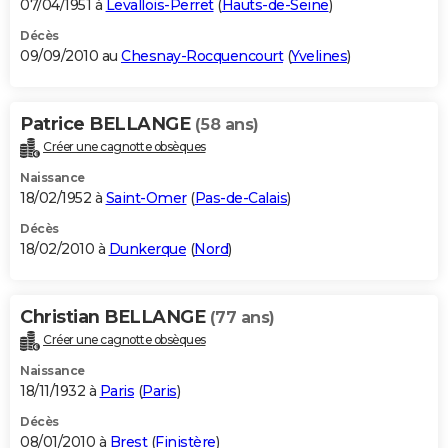
07/04/1951 à
Levallois-Perret
(
Hauts-de-Seine
)
Décès
09/09/2010 au
Chesnay-Rocquencourt
(
Yvelines
)
Patrice BELLANGE
(58 ans)
Créer une cagnotte obsèques
Naissance
18/02/1952 à
Saint-Omer
(
Pas-de-Calais
)
Décès
18/02/2010 à
Dunkerque
(
Nord
)
Christian BELLANGE
(77 ans)
Créer une cagnotte obsèques
Naissance
18/11/1932 à
Paris
(
Paris
)
Décès
08/01/2010 à
Brest
(
Finistère
)