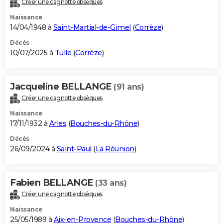
Créer une cagnotte obsèques
City break
Voyage de noces
Climat
Destinations
Voyage nature
Forum
+
PHOTO
Naissance
14/04/1948 à
Saint-Martial-de-Gimel
(
Corrèze
)
GUIDES D'ACHAT
Décès
10/07/2025 à
Tulle
(
Corrèze
)
BONS PLANS
CARTE DE VOEUX
Jacqueline BELLANGE
(91 ans)
Carte Bonne année
Carte Pâques
Carte de Noël
Carte Saint-Valentin
Carte d'anniversaire
DICTIONNAIRE
Créer une cagnotte obsèques
Biographies
Expressions
Dictionnaire
Citations
Proverbes
PROGRAMME TV
Naissance
17/11/1932 à
Arles
(
Bouches-du-Rhône
)
COPAINS D'AVANT
Décès
26/09/2024 à
Saint-Paul
(
La Réunion
)
Se connecter
Collèges
Universités
Service militaire
S'inscrire
Lycées
Primaires
Entreprises
Avis de recherche
AVIS DE DÉCÈS
FORUM
Fabien BELLANGE
(33 ans)
Lifestyle
Sport
Television
Cinema
Bricolage
Culture
Auto
Voyage
Créer une cagnotte obsèques
Naissance
25/05/1989 à
Aix-en-Provence
(
Bouches-du-Rhône
)