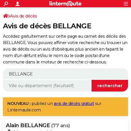
ACTUALITÉS
Connexion
S'inscrire
Avis de décès
Rechercher
Société
Education
Villes
Politique
Faits Divers
Monde
+
SPORT
Avis de décès BELLANGE
Football
Cyclisme
Forum
Coupe du monde 2026
Tennis
Rugby
CULTURE
Accédez gratuitement sur cette page au carnet des décès des
TNT
Cinéma
Musique
Programme TV
Streaming
Sorties cinéma
+
BELLANGE. Vous pouvez affiner votre recherche ou trouver un
FINANCE
avis de décès ou un avis d'obsèques plus ancien en tapant le
Impôts
Immobilier
Banque
Crédit
Retraite
Epargne
Risques naturels par ville
Assurance
AUTO
nom d'un défunt et/ou le nom ou le code postal d'une
commune dans le moteur de recherche ci-dessous.
Réserver un essai
Berlines
Forum auto
Essais
Citadines
SUV
+
HIGH-TECH
Meilleur smartphone
Ordinateurs
Guide high-tech
Mobiles
Internet
Jeux vidéo
+
BRICOLAGE
Aménagement intérieur
Cuisine
Jardinage
+
Forum
Extérieur
Salle de bains
Rangement
WEEK-END
Escapades
Expositions
Week-end nature
Guides de France
Patrimoine
Musées
+
LIFESTYLE
NOUVEAU :
publiez un
avis de décès gratuit
sur
Linternaute.com
Bien-être
Mode
+
Art de vivre
Loisirs
Modes de vie
SANTE
Alain BELLANGE
Guide de la santé
Médicaments
+
Alimentation
Maladies
Sommeil
(77 ans)
VOYAGE