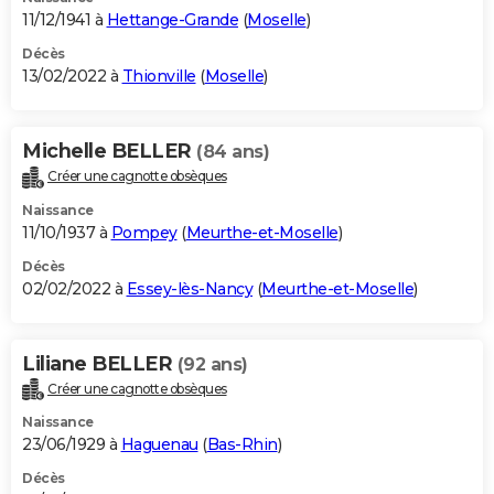
11/12/1941 à
Hettange-Grande
(
Moselle
)
Décès
13/02/2022 à
Thionville
(
Moselle
)
Michelle BELLER
(84 ans)
Créer une cagnotte obsèques
Naissance
11/10/1937 à
Pompey
(
Meurthe-et-Moselle
)
Décès
02/02/2022 à
Essey-lès-Nancy
(
Meurthe-et-Moselle
)
Liliane BELLER
(92 ans)
Créer une cagnotte obsèques
Naissance
23/06/1929 à
Haguenau
(
Bas-Rhin
)
Décès