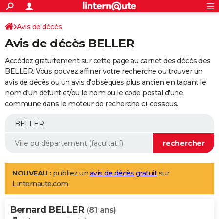
ACTUALITÉS
Connexion
S'inscrire
Avis de décès
Rechercher
Société
Education
Villes
Politique
Faits Divers
Monde
+
SPORT
Avis de décès BELLER
Football
Cyclisme
Forum
Coupe du monde 2026
Tennis
Rugby
CULTURE
Accédez gratuitement sur cette page au carnet des décès des
TNT
Cinéma
Musique
Programme TV
Streaming
Sorties cinéma
+
BELLER. Vous pouvez affiner votre recherche ou trouver un
FINANCE
avis de décès ou un avis d'obsèques plus ancien en tapant le
Impôts
Immobilier
Banque
Crédit
Retraite
Epargne
Risques naturels par ville
Assurance
AUTO
nom d'un défunt et/ou le nom ou le code postal d'une
commune dans le moteur de recherche ci-dessous.
Réserver un essai
Berlines
Forum auto
Essais
Citadines
SUV
+
HIGH-TECH
Meilleur smartphone
Ordinateurs
Guide high-tech
Mobiles
Internet
Jeux vidéo
+
BRICOLAGE
Aménagement intérieur
Cuisine
Jardinage
+
Forum
Extérieur
Salle de bains
Rangement
WEEK-END
Escapades
Expositions
Week-end nature
Guides de France
Patrimoine
Musées
+
LIFESTYLE
NOUVEAU :
publiez un
avis de décès gratuit
sur
Linternaute.com
Bien-être
Mode
+
Art de vivre
Loisirs
Modes de vie
SANTE
Bernard BELLER
Guide de la santé
Médicaments
+
Alimentation
Maladies
Sommeil
(81 ans)
VOYAGE