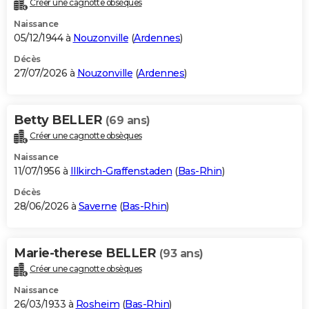
Créer une cagnotte obsèques
City break
Voyage de noces
Climat
Destinations
Voyage nature
Forum
+
PHOTO
Naissance
05/12/1944 à
Nouzonville
(
Ardennes
)
GUIDES D'ACHAT
Décès
27/07/2026 à
Nouzonville
(
Ardennes
)
BONS PLANS
CARTE DE VOEUX
Betty BELLER
(69 ans)
Carte Bonne année
Carte Pâques
Carte de Noël
Carte Saint-Valentin
Carte d'anniversaire
DICTIONNAIRE
Créer une cagnotte obsèques
Biographies
Expressions
Dictionnaire
Citations
Proverbes
PROGRAMME TV
Naissance
11/07/1956 à
Illkirch-Graffenstaden
(
Bas-Rhin
)
COPAINS D'AVANT
Décès
28/06/2026 à
Saverne
(
Bas-Rhin
)
Se connecter
Collèges
Universités
Service militaire
S'inscrire
Lycées
Primaires
Entreprises
Avis de recherche
AVIS DE DÉCÈS
FORUM
Marie-therese BELLER
(93 ans)
Lifestyle
Sport
Television
Cinema
Bricolage
Culture
Auto
Voyage
Créer une cagnotte obsèques
Naissance
26/03/1933 à
Rosheim
(
Bas-Rhin
)