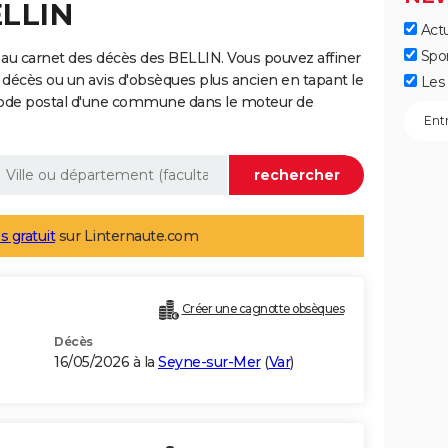
ELLIN
Actu
Spo
au carnet des décès des BELLIN. Vous pouvez affiner
 décès ou un avis d'obsèques plus ancien en tapant le
Les 
code postal d'une commune dans le moteur de
s gratuit
sur Linternaute.com
Créer une cagnotte obsèques
Décès
16/05/2026 à la
Seyne-sur-Mer
(
Var
)