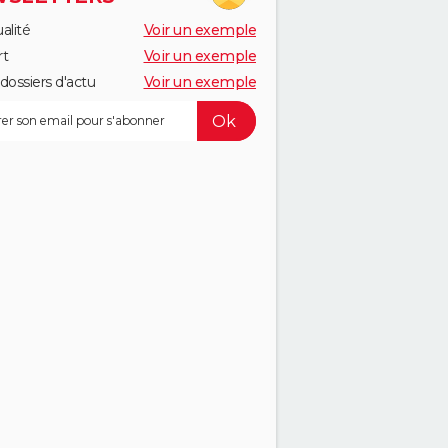
alité
Voir un exemple
rt
Voir un exemple
dossiers d'actu
Voir un exemple