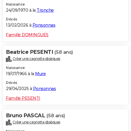
Naissance
City break
Voyage de noces
Climat
Destinations
Voyage nature
Forum
+
PHOTO
24/09/1970 à la
Tronche
GUIDES D'ACHAT
Décès
13/02/2026 à
Ponsonnas
BONS PLANS
Famille DOMINGUES
CARTE DE VOEUX
Beatrice PESENTI
(58 ans)
Carte Bonne année
Carte Pâques
Carte de Noël
Carte Saint-Valentin
Carte d'anniversaire
DICTIONNAIRE
Créer une cagnotte obsèques
Biographies
Expressions
Dictionnaire
Citations
Proverbes
PROGRAMME TV
Naissance
19/07/1966 à la
Mure
COPAINS D'AVANT
Décès
29/04/2025 à
Ponsonnas
Se connecter
Collèges
Universités
Service militaire
S'inscrire
Lycées
Primaires
Entreprises
Avis de recherche
AVIS DE DÉCÈS
Famille PESENTI
FORUM
Lifestyle
Sport
Television
Cinema
Bricolage
Culture
Auto
Voyage
Bruno PASCAL
(58 ans)
Créer une cagnotte obsèques