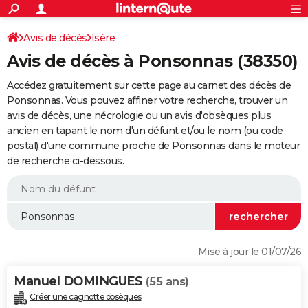
ACTUALITÉS
Connexion
S'inscrire
Avis de décès
Isère
Rechercher
Société
Education
Villes
Politique
Faits Divers
Monde
+
SPORT
Avis de décès à Ponsonnas (38350)
Football
Cyclisme
Forum
Coupe du monde 2026
Tennis
Rugby
CULTURE
Accédez gratuitement sur cette page au carnet des décès de
TNT
Cinéma
Musique
Programme TV
Streaming
Sorties cinéma
+
Ponsonnas. Vous pouvez affiner votre recherche, trouver un
FINANCE
avis de décès, une nécrologie ou un avis d'obsèques plus
Impôts
Immobilier
Banque
Crédit
Retraite
Epargne
Risques naturels par ville
Assurance
AUTO
ancien en tapant le nom d'un défunt et/ou le nom (ou code
postal) d'une commune proche de Ponsonnas dans le moteur
Réserver un essai
Berlines
Forum auto
Essais
Citadines
SUV
+
HIGH-TECH
de recherche ci-dessous.
Meilleur smartphone
Ordinateurs
Guide high-tech
Mobiles
Internet
Jeux vidéo
+
BRICOLAGE
Aménagement intérieur
Cuisine
Jardinage
+
Forum
Extérieur
Salle de bains
Rangement
WEEK-END
Escapades
Expositions
Week-end nature
Guides de France
Patrimoine
Musées
+
LIFESTYLE
Mise à jour le 01/07/26
Bien-être
Mode
+
Art de vivre
Loisirs
Modes de vie
SANTE
Manuel DOMINGUES
(55 ans)
Guide de la santé
Médicaments
+
Alimentation
Maladies
Sommeil
VOYAGE
Créer une cagnotte obsèques