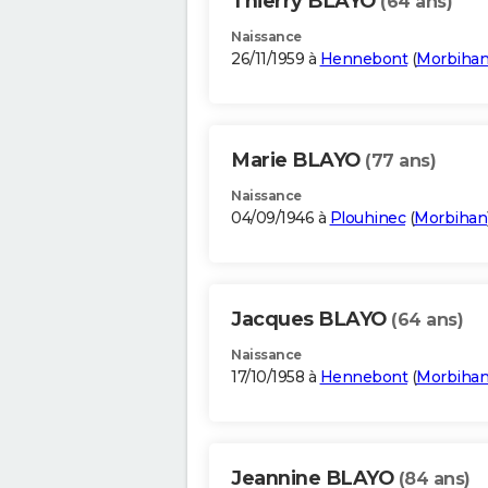
Thierry BLAYO
(64 ans)
Naissance
26/11/1959 à
Hennebont
(
Morbiha
Marie BLAYO
(77 ans)
Naissance
04/09/1946 à
Plouhinec
(
Morbihan
Jacques BLAYO
(64 ans)
Naissance
17/10/1958 à
Hennebont
(
Morbiha
Jeannine BLAYO
(84 ans)