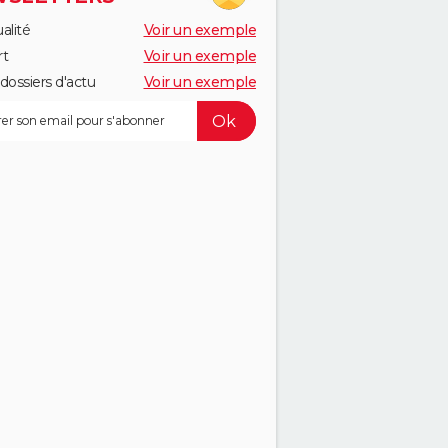
alité
Voir un exemple
rt
Voir un exemple
dossiers d'actu
Voir un exemple