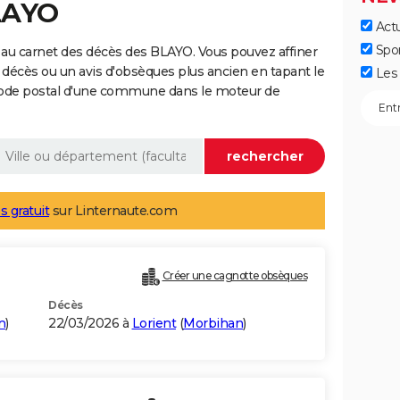
LAYO
Actu
Spo
au carnet des décès des BLAYO. Vous pouvez affiner
 décès ou un avis d'obsèques plus ancien en tapant le
Les 
code postal d'une commune dans le moteur de
s gratuit
sur Linternaute.com
Créer une cagnotte obsèques
Décès
n
)
22/03/2026 à
Lorient
(
Morbihan
)