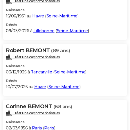
Créer une cagnotte obsèques
City break
Voyage de noces
Climat
Destinations
Voyage nature
Forum
+
PHOTO
Naissance
15/06/1931 au
Havre
(
Seine-Maritime
)
GUIDES D'ACHAT
Décès
09/03/2026 à
Lillebonne
(
Seine-Maritime
)
BONS PLANS
CARTE DE VOEUX
Robert BEMONT
(89 ans)
Carte Bonne année
Carte Pâques
Carte de Noël
Carte Saint-Valentin
Carte d'anniversaire
DICTIONNAIRE
Créer une cagnotte obsèques
Biographies
Expressions
Dictionnaire
Citations
Proverbes
PROGRAMME TV
Naissance
03/12/1935 à
Tancarville
(
Seine-Maritime
)
COPAINS D'AVANT
Décès
10/07/2025 au
Havre
(
Seine-Maritime
)
Se connecter
Collèges
Universités
Service militaire
S'inscrire
Lycées
Primaires
Entreprises
Avis de recherche
AVIS DE DÉCÈS
FORUM
Corinne BEMONT
(68 ans)
Lifestyle
Sport
Television
Cinema
Bricolage
Culture
Auto
Voyage
Créer une cagnotte obsèques
Naissance
02/03/1956 à
Paris
(
Paris
)