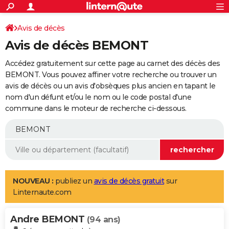
ACTUALITÉS
Connexion
S'inscrire
Avis de décès
Rechercher
Société
Education
Villes
Politique
Faits Divers
Monde
+
SPORT
Avis de décès BEMONT
Football
Cyclisme
Forum
Coupe du monde 2026
Tennis
Rugby
CULTURE
Accédez gratuitement sur cette page au carnet des décès des
TNT
Cinéma
Musique
Programme TV
Streaming
Sorties cinéma
+
BEMONT. Vous pouvez affiner votre recherche ou trouver un
FINANCE
avis de décès ou un avis d'obsèques plus ancien en tapant le
Impôts
Immobilier
Banque
Crédit
Retraite
Epargne
Risques naturels par ville
Assurance
AUTO
nom d'un défunt et/ou le nom ou le code postal d'une
commune dans le moteur de recherche ci-dessous.
Réserver un essai
Berlines
Forum auto
Essais
Citadines
SUV
+
HIGH-TECH
Meilleur smartphone
Ordinateurs
Guide high-tech
Mobiles
Internet
Jeux vidéo
+
BRICOLAGE
Aménagement intérieur
Cuisine
Jardinage
+
Forum
Extérieur
Salle de bains
Rangement
WEEK-END
Escapades
Expositions
Week-end nature
Guides de France
Patrimoine
Musées
+
LIFESTYLE
NOUVEAU :
publiez un
avis de décès gratuit
sur
Linternaute.com
Bien-être
Mode
+
Art de vivre
Loisirs
Modes de vie
SANTE
Andre BEMONT
Guide de la santé
Médicaments
+
Alimentation
Maladies
Sommeil
(94 ans)
VOYAGE