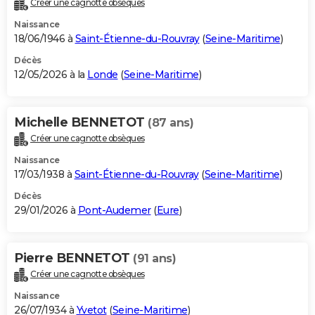
Créer une cagnotte obsèques
City break
Voyage de noces
Climat
Destinations
Voyage nature
Forum
+
PHOTO
Naissance
18/06/1946 à
Saint-Étienne-du-Rouvray
(
Seine-Maritime
)
GUIDES D'ACHAT
Décès
12/05/2026 à la
Londe
(
Seine-Maritime
)
BONS PLANS
CARTE DE VOEUX
Michelle BENNETOT
(87 ans)
Carte Bonne année
Carte Pâques
Carte de Noël
Carte Saint-Valentin
Carte d'anniversaire
DICTIONNAIRE
Créer une cagnotte obsèques
Biographies
Expressions
Dictionnaire
Citations
Proverbes
PROGRAMME TV
Naissance
17/03/1938 à
Saint-Étienne-du-Rouvray
(
Seine-Maritime
)
COPAINS D'AVANT
Décès
29/01/2026 à
Pont-Audemer
(
Eure
)
Se connecter
Collèges
Universités
Service militaire
S'inscrire
Lycées
Primaires
Entreprises
Avis de recherche
AVIS DE DÉCÈS
FORUM
Pierre BENNETOT
(91 ans)
Lifestyle
Sport
Television
Cinema
Bricolage
Culture
Auto
Voyage
Créer une cagnotte obsèques
Naissance
26/07/1934 à
Yvetot
(
Seine-Maritime
)