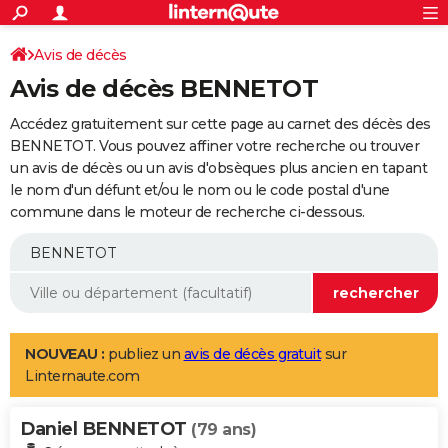
ACTUALITÉS
Connexion
S'inscrire
Avis de décès
Rechercher
Société
Education
Villes
Politique
Faits Divers
Monde
+
SPORT
Avis de décès BENNETOT
Football
Cyclisme
Forum
Coupe du monde 2026
Tennis
Rugby
CULTURE
Accédez gratuitement sur cette page au carnet des décès des
TNT
Cinéma
Musique
Programme TV
Streaming
Sorties cinéma
+
BENNETOT. Vous pouvez affiner votre recherche ou trouver
FINANCE
un avis de décès ou un avis d'obsèques plus ancien en tapant
Impôts
Immobilier
Banque
Crédit
Retraite
Epargne
Risques naturels par ville
Assurance
AUTO
le nom d'un défunt et/ou le nom ou le code postal d'une
commune dans le moteur de recherche ci-dessous.
Réserver un essai
Berlines
Forum auto
Essais
Citadines
SUV
+
HIGH-TECH
Meilleur smartphone
Ordinateurs
Guide high-tech
Mobiles
Internet
Jeux vidéo
+
BRICOLAGE
Aménagement intérieur
Cuisine
Jardinage
+
Forum
Extérieur
Salle de bains
Rangement
WEEK-END
Escapades
Expositions
Week-end nature
Guides de France
Patrimoine
Musées
+
LIFESTYLE
NOUVEAU :
publiez un
avis de décès gratuit
sur
Linternaute.com
Bien-être
Mode
+
Art de vivre
Loisirs
Modes de vie
SANTE
Daniel BENNETOT
Guide de la santé
Médicaments
+
Alimentation
Maladies
Sommeil
(79 ans)
VOYAGE