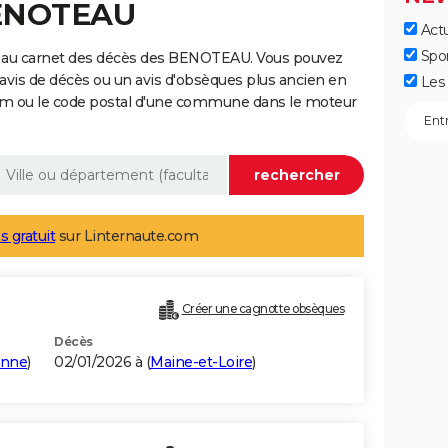
BENOTEAU
Actu
Spo
e au carnet des décès des BENOTEAU. Vous pouvez
 avis de décès ou un avis d'obsèques plus ancien en
Les 
nom ou le code postal d'une commune dans le moteur
s gratuit
sur Linternaute.com
Créer une cagnotte obsèques
Décès
onne
)
02/01/2026 à (
Maine-et-Loire
)