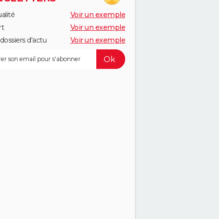
alité
Voir un exemple
rt
Voir un exemple
dossiers d'actu
Voir un exemple