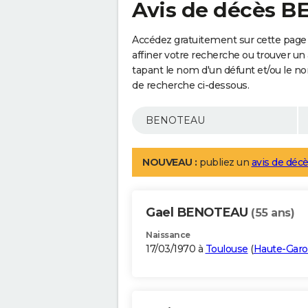
Avis de décès 
Accédez gratuitement sur cette pag
affiner votre recherche ou trouver un
tapant le nom d'un défunt et/ou le 
de recherche ci-dessous.
NOUVEAU :
publiez un
avis de décè
Gael BENOTEAU
(55 ans)
Naissance
17/03/1970 à
Toulouse
(
Haute-Gar