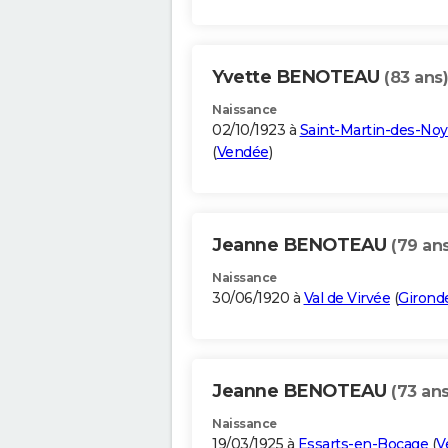
Yvette BENOTEAU
(83 ans)
Naissance
02/10/1923 à
Saint-Martin-des-Noy
(
Vendée
)
Jeanne BENOTEAU
(79 ans
Naissance
30/06/1920 à
Val de Virvée
(
Girond
Jeanne BENOTEAU
(73 ans
Naissance
19/03/1925 à
Essarts-en-Bocage
(
V