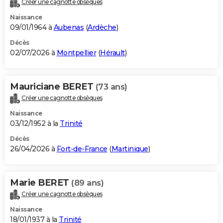
Créer une cagnotte obsèques
City break
Voyage de noces
Climat
Destinations
Voyage nature
Forum
+
PHOTO
Naissance
09/01/1964 à
Aubenas
(
Ardèche
)
GUIDES D'ACHAT
Décès
02/07/2026 à
Montpellier
(
Hérault
)
BONS PLANS
CARTE DE VOEUX
Mauriciane BERET
(73 ans)
Carte Bonne année
Carte Pâques
Carte de Noël
Carte Saint-Valentin
Carte d'anniversaire
DICTIONNAIRE
Créer une cagnotte obsèques
Biographies
Expressions
Dictionnaire
Citations
Proverbes
PROGRAMME TV
Naissance
03/12/1952 à la
Trinité
COPAINS D'AVANT
Décès
26/04/2026 à
Fort-de-France
(
Martinique
)
Se connecter
Collèges
Universités
Service militaire
S'inscrire
Lycées
Primaires
Entreprises
Avis de recherche
AVIS DE DÉCÈS
FORUM
Marie BERET
(89 ans)
Lifestyle
Sport
Television
Cinema
Bricolage
Culture
Auto
Voyage
Créer une cagnotte obsèques
Naissance
18/01/1937 à la
Trinité