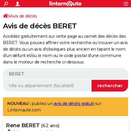
ACTUALITÉS
Connexion
S'inscrire
Avis de décès
Rechercher
Société
Education
Villes
Politique
Faits Divers
Monde
+
SPORT
Avis de décès BERET
Football
Cyclisme
Forum
Coupe du monde 2026
Tennis
Rugby
CULTURE
Accédez gratuitement sur cette page au carnet des décès des
TNT
Cinéma
Musique
Programme TV
Streaming
Sorties cinéma
+
BERET. Vous pouvez affiner votre recherche ou trouver un avis
FINANCE
de décès ou un avis d'obsèques plus ancien en tapant le nom
Impôts
Immobilier
Banque
Crédit
Retraite
Epargne
Risques naturels par ville
Assurance
AUTO
d'un défunt et/ou le nom ou le code postal d'une commune
dans le moteur de recherche ci-dessous.
Réserver un essai
Berlines
Forum auto
Essais
Citadines
SUV
+
HIGH-TECH
Meilleur smartphone
Ordinateurs
Guide high-tech
Mobiles
Internet
Jeux vidéo
+
BRICOLAGE
Aménagement intérieur
Cuisine
Jardinage
+
Forum
Extérieur
Salle de bains
Rangement
WEEK-END
Escapades
Expositions
Week-end nature
Guides de France
Patrimoine
Musées
+
LIFESTYLE
NOUVEAU :
publiez un
avis de décès gratuit
sur
Linternaute.com
Bien-être
Mode
+
Art de vivre
Loisirs
Modes de vie
SANTE
Rene BERET
Guide de la santé
Médicaments
+
Alimentation
Maladies
Sommeil
(62 ans)
VOYAGE