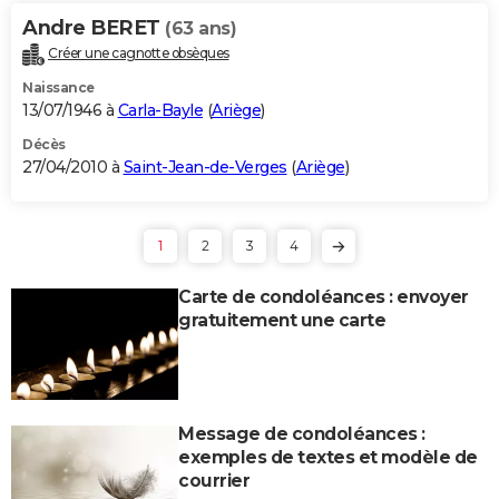
Andre BERET
(63 ans)
Créer une cagnotte obsèques
Naissance
13/07/1946 à
Carla-Bayle
(
Ariège
)
Décès
27/04/2010 à
Saint-Jean-de-Verges
(
Ariège
)
1
2
3
4
Carte de condoléances : envoyer
gratuitement une carte
Message de condoléances :
exemples de textes et modèle de
courrier