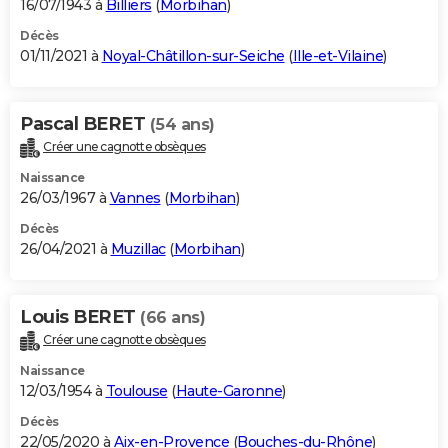
16/07/1943 à
Billiers
(
Morbihan
)
Décès
01/11/2021 à
Noyal-Châtillon-sur-Seiche
(
Ille-et-Vilaine
)
Pascal BERET
(54 ans)
Créer une cagnotte obsèques
Naissance
26/03/1967 à
Vannes
(
Morbihan
)
Décès
26/04/2021 à
Muzillac
(
Morbihan
)
Louis BERET
(66 ans)
Créer une cagnotte obsèques
Naissance
12/03/1954 à
Toulouse
(
Haute-Garonne
)
Décès
22/05/2020 à
Aix-en-Provence
(
Bouches-du-Rhône
)