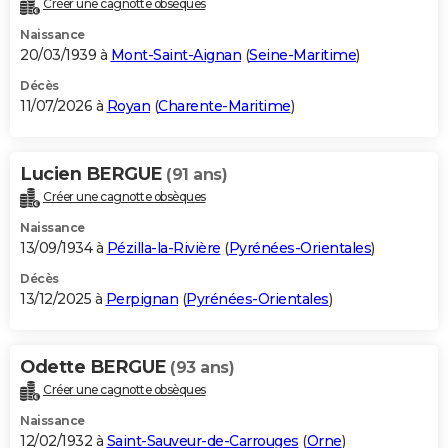
Créer une cagnotte obsèques
City break
Voyage de noces
Climat
Destinations
Voyage nature
Forum
+
PHOTO
Naissance
20/03/1939 à
Mont-Saint-Aignan
(
Seine-Maritime
)
GUIDES D'ACHAT
Décès
11/07/2026 à
Royan
(
Charente-Maritime
)
BONS PLANS
CARTE DE VOEUX
Lucien BERGUE
(91 ans)
Carte Bonne année
Carte Pâques
Carte de Noël
Carte Saint-Valentin
Carte d'anniversaire
DICTIONNAIRE
Créer une cagnotte obsèques
Biographies
Expressions
Dictionnaire
Citations
Proverbes
PROGRAMME TV
Naissance
13/09/1934 à
Pézilla-la-Rivière
(
Pyrénées-Orientales
)
COPAINS D'AVANT
Décès
13/12/2025 à
Perpignan
(
Pyrénées-Orientales
)
Se connecter
Collèges
Universités
Service militaire
S'inscrire
Lycées
Primaires
Entreprises
Avis de recherche
AVIS DE DÉCÈS
FORUM
Odette BERGUE
(93 ans)
Lifestyle
Sport
Television
Cinema
Bricolage
Culture
Auto
Voyage
Créer une cagnotte obsèques
Naissance
12/02/1932 à
Saint-Sauveur-de-Carrouges
(
Orne
)