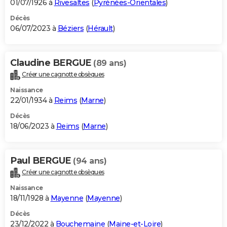
01/07/1926 à
Rivesaltes
(
Pyrénées-Orientales
)
Décès
06/07/2023 à
Béziers
(
Hérault
)
Claudine BERGUE
(89 ans)
Créer une cagnotte obsèques
Naissance
22/01/1934 à
Reims
(
Marne
)
Décès
18/06/2023 à
Reims
(
Marne
)
Paul BERGUE
(94 ans)
Créer une cagnotte obsèques
Naissance
18/11/1928 à
Mayenne
(
Mayenne
)
Décès
23/12/2022 à
Bouchemaine
(
Maine-et-Loire
)