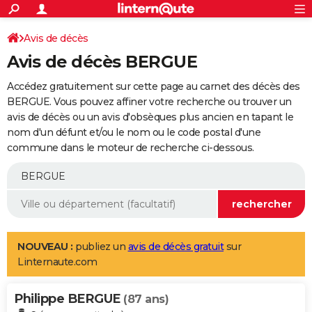
ACTUALITÉS
Connexion
S'inscrire
Avis de décès
Rechercher
Société
Education
Villes
Politique
Faits Divers
Monde
+
SPORT
Avis de décès BERGUE
Football
Cyclisme
Forum
Coupe du monde 2026
Tennis
Rugby
CULTURE
Accédez gratuitement sur cette page au carnet des décès des
TNT
Cinéma
Musique
Programme TV
Streaming
Sorties cinéma
+
BERGUE. Vous pouvez affiner votre recherche ou trouver un
FINANCE
avis de décès ou un avis d'obsèques plus ancien en tapant le
Impôts
Immobilier
Banque
Crédit
Retraite
Epargne
Risques naturels par ville
Assurance
AUTO
nom d'un défunt et/ou le nom ou le code postal d'une
commune dans le moteur de recherche ci-dessous.
Réserver un essai
Berlines
Forum auto
Essais
Citadines
SUV
+
HIGH-TECH
Meilleur smartphone
Ordinateurs
Guide high-tech
Mobiles
Internet
Jeux vidéo
+
BRICOLAGE
Aménagement intérieur
Cuisine
Jardinage
+
Forum
Extérieur
Salle de bains
Rangement
WEEK-END
Escapades
Expositions
Week-end nature
Guides de France
Patrimoine
Musées
+
LIFESTYLE
NOUVEAU :
publiez un
avis de décès gratuit
sur
Linternaute.com
Bien-être
Mode
+
Art de vivre
Loisirs
Modes de vie
SANTE
Philippe BERGUE
Guide de la santé
Médicaments
+
Alimentation
Maladies
Sommeil
(87 ans)
VOYAGE