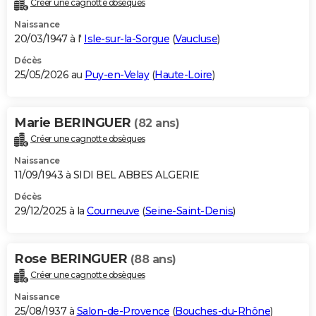
Créer une cagnotte obsèques
City break
Voyage de noces
Climat
Destinations
Voyage nature
Forum
+
PHOTO
Naissance
20/03/1947 à l'
Isle-sur-la-Sorgue
(
Vaucluse
)
GUIDES D'ACHAT
Décès
25/05/2026 au
Puy-en-Velay
(
Haute-Loire
)
BONS PLANS
CARTE DE VOEUX
Marie BERINGUER
(82 ans)
Carte Bonne année
Carte Pâques
Carte de Noël
Carte Saint-Valentin
Carte d'anniversaire
DICTIONNAIRE
Créer une cagnotte obsèques
Biographies
Expressions
Dictionnaire
Citations
Proverbes
PROGRAMME TV
Naissance
11/09/1943 à SIDI BEL ABBES ALGERIE
COPAINS D'AVANT
Décès
29/12/2025 à la
Courneuve
(
Seine-Saint-Denis
)
Se connecter
Collèges
Universités
Service militaire
S'inscrire
Lycées
Primaires
Entreprises
Avis de recherche
AVIS DE DÉCÈS
FORUM
Rose BERINGUER
(88 ans)
Lifestyle
Sport
Television
Cinema
Bricolage
Culture
Auto
Voyage
Créer une cagnotte obsèques
Naissance
25/08/1937 à
Salon-de-Provence
(
Bouches-du-Rhône
)