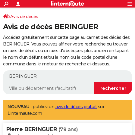
ACTUALITÉS
Connexion
S'inscrire
Avis de décès
Rechercher
Société
Education
Villes
Politique
Faits Divers
Monde
+
SPORT
Avis de décès BERINGUER
Football
Cyclisme
Forum
Coupe du monde 2026
Tennis
Rugby
CULTURE
Accédez gratuitement sur cette page au carnet des décès des
TNT
Cinéma
Musique
Programme TV
Streaming
Sorties cinéma
+
BERINGUER. Vous pouvez affiner votre recherche ou trouver
FINANCE
un avis de décès ou un avis d'obsèques plus ancien en tapant
Impôts
Immobilier
Banque
Crédit
Retraite
Epargne
Risques naturels par ville
Assurance
AUTO
le nom d'un défunt et/ou le nom ou le code postal d'une
commune dans le moteur de recherche ci-dessous.
Réserver un essai
Berlines
Forum auto
Essais
Citadines
SUV
+
HIGH-TECH
Meilleur smartphone
Ordinateurs
Guide high-tech
Mobiles
Internet
Jeux vidéo
+
BRICOLAGE
Aménagement intérieur
Cuisine
Jardinage
+
Forum
Extérieur
Salle de bains
Rangement
WEEK-END
Escapades
Expositions
Week-end nature
Guides de France
Patrimoine
Musées
+
LIFESTYLE
NOUVEAU :
publiez un
avis de décès gratuit
sur
Linternaute.com
Bien-être
Mode
+
Art de vivre
Loisirs
Modes de vie
SANTE
Pierre BERINGUER
Guide de la santé
Médicaments
+
Alimentation
Maladies
Sommeil
(79 ans)
VOYAGE