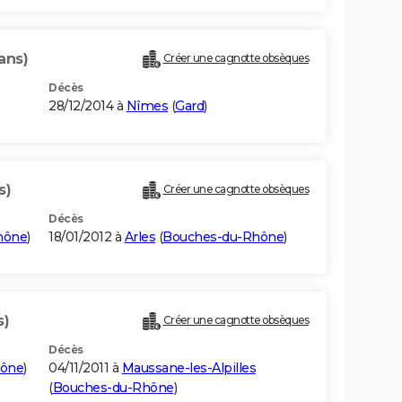
ans)
Créer une cagnotte obsèques
Décès
28/12/2014 à
Nîmes
(
Gard
)
s)
Créer une cagnotte obsèques
Décès
hône
)
18/01/2012 à
Arles
(
Bouches-du-Rhône
)
s)
Créer une cagnotte obsèques
Décès
hône
)
04/11/2011 à
Maussane-les-Alpilles
(
Bouches-du-Rhône
)