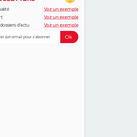
alité
Voir un exemple
rt
Voir un exemple
dossiers d'actu
Voir un exemple