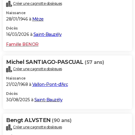
Créer une cagnotte obsèques
City break
Voyage de noces
Climat
Destinations
Voyage nature
Forum
+
PHOTO
Naissance
28/01/1946 à
Mèze
GUIDES D'ACHAT
Décès
BONS PLANS
16/03/2026 à
Saint-Bauzély
CARTE DE VOEUX
Famille BENOR
Carte Bonne année
Carte Pâques
Carte de Noël
Carte Saint-Valentin
Carte d'anniversaire
DICTIONNAIRE
Michel SANTIAGO-PASCUAL
(57 ans)
Biographies
Expressions
Dictionnaire
Citations
Proverbes
PROGRAMME TV
Créer une cagnotte obsèques
Naissance
COPAINS D'AVANT
21/02/1968 à
Vallon-Pont-d'Arc
Se connecter
Collèges
Universités
Service militaire
S'inscrire
Lycées
Primaires
Entreprises
Avis de recherche
AVIS DE DÉCÈS
Décès
30/08/2025 à
Saint-Bauzély
FORUM
Lifestyle
Sport
Television
Cinema
Bricolage
Culture
Auto
Voyage
Bengt ALVSTEN
(90 ans)
Créer une cagnotte obsèques