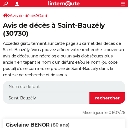
ACTUALITÉS
Connexion
S'inscrire
Avis de décès
Gard
Rechercher
Société
Education
Villes
Politique
Faits Divers
Monde
+
SPORT
Avis de décès à Saint-Bauzély
Football
Cyclisme
Forum
Coupe du monde 2026
Tennis
Rugby
CULTURE
(30730)
TNT
Cinéma
Musique
Programme TV
Streaming
Sorties cinéma
+
FINANCE
Accédez gratuitement sur cette page au carnet des décès de
Saint-Bauzély. Vous pouvez affiner votre recherche, trouver un
Impôts
Immobilier
Banque
Crédit
Retraite
Epargne
Risques naturels par ville
Assurance
AUTO
avis de décès, une nécrologie ou un avis d'obsèques plus
ancien en tapant le nom d'un défunt et/ou le nom (ou code
Réserver un essai
Berlines
Forum auto
Essais
Citadines
SUV
+
HIGH-TECH
postal) d'une commune proche de Saint-Bauzély dans le
moteur de recherche ci-dessous.
Meilleur smartphone
Ordinateurs
Guide high-tech
Mobiles
Internet
Jeux vidéo
+
BRICOLAGE
Aménagement intérieur
Cuisine
Jardinage
+
Forum
Extérieur
Salle de bains
Rangement
WEEK-END
Escapades
Expositions
Week-end nature
Guides de France
Patrimoine
Musées
+
LIFESTYLE
Bien-être
Mode
+
Art de vivre
Loisirs
Modes de vie
SANTE
Mise à jour le 01/07/26
Guide de la santé
Médicaments
+
Alimentation
Maladies
Sommeil
VOYAGE
Giselaine BENOR
(80 ans)