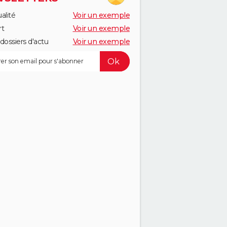
alité
Voir un exemple
rt
Voir un exemple
dossiers d'actu
Voir un exemple