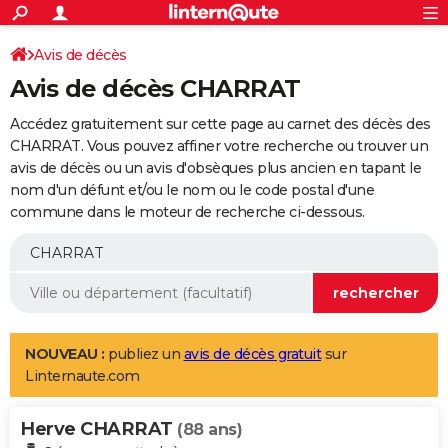
ACTUALITÉS
Connexion
S'inscrire
Avis de décès
Rechercher
Société
Education
Villes
Politique
Faits Divers
Monde
+
SPORT
Avis de décès CHARRAT
Football
Cyclisme
Forum
Coupe du monde 2026
Tennis
Rugby
CULTURE
Accédez gratuitement sur cette page au carnet des décès des
TNT
Cinéma
Musique
Programme TV
Streaming
Sorties cinéma
+
CHARRAT. Vous pouvez affiner votre recherche ou trouver un
FINANCE
avis de décès ou un avis d'obsèques plus ancien en tapant le
Impôts
Immobilier
Banque
Crédit
Retraite
Epargne
Risques naturels par ville
Assurance
AUTO
nom d'un défunt et/ou le nom ou le code postal d'une
commune dans le moteur de recherche ci-dessous.
Réserver un essai
Berlines
Forum auto
Essais
Citadines
SUV
+
HIGH-TECH
Meilleur smartphone
Ordinateurs
Guide high-tech
Mobiles
Internet
Jeux vidéo
+
BRICOLAGE
Aménagement intérieur
Cuisine
Jardinage
+
Forum
Extérieur
Salle de bains
Rangement
WEEK-END
Escapades
Expositions
Week-end nature
Guides de France
Patrimoine
Musées
+
LIFESTYLE
NOUVEAU :
publiez un
avis de décès gratuit
sur
Linternaute.com
Bien-être
Mode
+
Art de vivre
Loisirs
Modes de vie
SANTE
Herve CHARRAT
Guide de la santé
Médicaments
+
Alimentation
Maladies
Sommeil
(88 ans)
VOYAGE