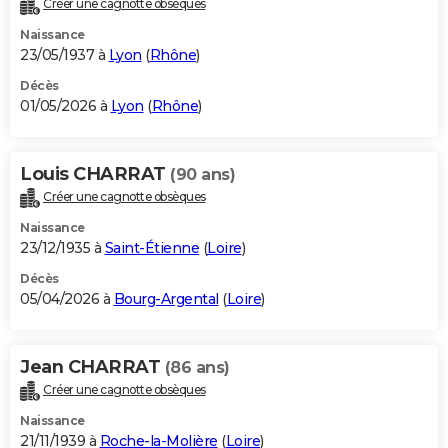
Créer une cagnotte obsèques
City break
Voyage de noces
Climat
Destinations
Voyage nature
Forum
+
PHOTO
Naissance
23/05/1937 à
Lyon
(
Rhône
)
GUIDES D'ACHAT
Décès
01/05/2026 à
Lyon
(
Rhône
)
BONS PLANS
CARTE DE VOEUX
Louis CHARRAT
(90 ans)
Carte Bonne année
Carte Pâques
Carte de Noël
Carte Saint-Valentin
Carte d'anniversaire
DICTIONNAIRE
Créer une cagnotte obsèques
Biographies
Expressions
Dictionnaire
Citations
Proverbes
PROGRAMME TV
Naissance
23/12/1935 à
Saint-Étienne
(
Loire
)
COPAINS D'AVANT
Décès
05/04/2026 à
Bourg-Argental
(
Loire
)
Se connecter
Collèges
Universités
Service militaire
S'inscrire
Lycées
Primaires
Entreprises
Avis de recherche
AVIS DE DÉCÈS
FORUM
Jean CHARRAT
(86 ans)
Lifestyle
Sport
Television
Cinema
Bricolage
Culture
Auto
Voyage
Créer une cagnotte obsèques
Naissance
21/11/1939 à
Roche-la-Molière
(
Loire
)