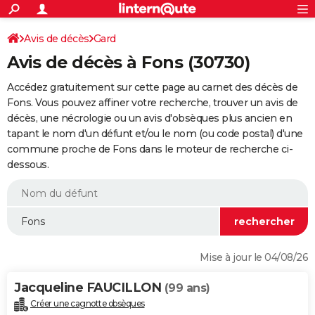
ACTUALITÉS
Connexion
S'inscrire
Avis de décès
Gard
Rechercher
Société
Education
Villes
Politique
Faits Divers
Monde
+
SPORT
Avis de décès à Fons (30730)
Football
Cyclisme
Forum
Coupe du monde 2026
Tennis
Rugby
CULTURE
Accédez gratuitement sur cette page au carnet des décès de
TNT
Cinéma
Musique
Programme TV
Streaming
Sorties cinéma
+
Fons. Vous pouvez affiner votre recherche, trouver un avis de
FINANCE
décès, une nécrologie ou un avis d'obsèques plus ancien en
Impôts
Immobilier
Banque
Crédit
Retraite
Epargne
Risques naturels par ville
Assurance
AUTO
tapant le nom d'un défunt et/ou le nom (ou code postal) d'une
commune proche de Fons dans le moteur de recherche ci-
Réserver un essai
Berlines
Forum auto
Essais
Citadines
SUV
+
HIGH-TECH
dessous.
Meilleur smartphone
Ordinateurs
Guide high-tech
Mobiles
Internet
Jeux vidéo
+
BRICOLAGE
Aménagement intérieur
Cuisine
Jardinage
+
Forum
Extérieur
Salle de bains
Rangement
WEEK-END
Escapades
Expositions
Week-end nature
Guides de France
Patrimoine
Musées
+
LIFESTYLE
Mise à jour le 04/08/26
Bien-être
Mode
+
Art de vivre
Loisirs
Modes de vie
SANTE
Jacqueline FAUCILLON
(99 ans)
Guide de la santé
Médicaments
+
Alimentation
Maladies
Sommeil
VOYAGE
Créer une cagnotte obsèques