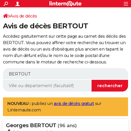
ACTUALITÉS
Connexion
S'inscrire
Avis de décès
Rechercher
Société
Education
Villes
Politique
Faits Divers
Monde
+
SPORT
Avis de décès BERTOUT
Football
Cyclisme
Forum
Coupe du monde 2026
Tennis
Rugby
CULTURE
Accédez gratuitement sur cette page au carnet des décès des
TNT
Cinéma
Musique
Programme TV
Streaming
Sorties cinéma
+
BERTOUT. Vous pouvez affiner votre recherche ou trouver un
FINANCE
avis de décès ou un avis d'obsèques plus ancien en tapant le
Impôts
Immobilier
Banque
Crédit
Retraite
Epargne
Risques naturels par ville
Assurance
AUTO
nom d'un défunt et/ou le nom ou le code postal d'une
commune dans le moteur de recherche ci-dessous.
Réserver un essai
Berlines
Forum auto
Essais
Citadines
SUV
+
HIGH-TECH
Meilleur smartphone
Ordinateurs
Guide high-tech
Mobiles
Internet
Jeux vidéo
+
BRICOLAGE
Aménagement intérieur
Cuisine
Jardinage
+
Forum
Extérieur
Salle de bains
Rangement
WEEK-END
Escapades
Expositions
Week-end nature
Guides de France
Patrimoine
Musées
+
LIFESTYLE
NOUVEAU :
publiez un
avis de décès gratuit
sur
Linternaute.com
Bien-être
Mode
+
Art de vivre
Loisirs
Modes de vie
SANTE
Georges BERTOUT
Guide de la santé
Médicaments
+
Alimentation
Maladies
Sommeil
(96 ans)
VOYAGE