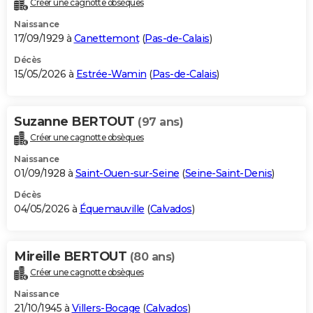
Créer une cagnotte obsèques
City break
Voyage de noces
Climat
Destinations
Voyage nature
Forum
+
PHOTO
Naissance
17/09/1929 à
Canettemont
(
Pas-de-Calais
)
GUIDES D'ACHAT
Décès
15/05/2026 à
Estrée-Wamin
(
Pas-de-Calais
)
BONS PLANS
CARTE DE VOEUX
Suzanne BERTOUT
(97 ans)
Carte Bonne année
Carte Pâques
Carte de Noël
Carte Saint-Valentin
Carte d'anniversaire
DICTIONNAIRE
Créer une cagnotte obsèques
Biographies
Expressions
Dictionnaire
Citations
Proverbes
PROGRAMME TV
Naissance
01/09/1928 à
Saint-Ouen-sur-Seine
(
Seine-Saint-Denis
)
COPAINS D'AVANT
Décès
04/05/2026 à
Équemauville
(
Calvados
)
Se connecter
Collèges
Universités
Service militaire
S'inscrire
Lycées
Primaires
Entreprises
Avis de recherche
AVIS DE DÉCÈS
FORUM
Mireille BERTOUT
(80 ans)
Lifestyle
Sport
Television
Cinema
Bricolage
Culture
Auto
Voyage
Créer une cagnotte obsèques
Naissance
21/10/1945 à
Villers-Bocage
(
Calvados
)