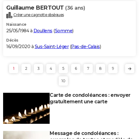
Guillaume BERTOUT
(36 ans)
Créer une cagnotte obsèques
Naissance
25/05/1984 à
Doullens
(
Somme
)
Décès
16/09/2020 à
Sus-Saint-Léger
(
Pas-de-Calais
)
1
2
3
4
5
6
7
8
9
10
Carte de condoléances : envoyer
gratuitement une carte
Message de condoléances :