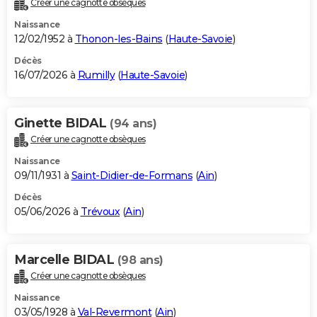
Créer une cagnotte obsèques
City break
Voyage de noces
Climat
Destinations
Voyage nature
Forum
+
PHOTO
Naissance
12/02/1952 à
Thonon-les-Bains
(
Haute-Savoie
)
GUIDES D'ACHAT
Décès
16/07/2026 à
Rumilly
(
Haute-Savoie
)
BONS PLANS
CARTE DE VOEUX
Ginette BIDAL
(94 ans)
Carte Bonne année
Carte Pâques
Carte de Noël
Carte Saint-Valentin
Carte d'anniversaire
DICTIONNAIRE
Créer une cagnotte obsèques
Biographies
Expressions
Dictionnaire
Citations
Proverbes
PROGRAMME TV
Naissance
09/11/1931 à
Saint-Didier-de-Formans
(
Ain
)
COPAINS D'AVANT
Décès
05/06/2026 à
Trévoux
(
Ain
)
Se connecter
Collèges
Universités
Service militaire
S'inscrire
Lycées
Primaires
Entreprises
Avis de recherche
AVIS DE DÉCÈS
FORUM
Marcelle BIDAL
(98 ans)
Lifestyle
Sport
Television
Cinema
Bricolage
Culture
Auto
Voyage
Créer une cagnotte obsèques
Naissance
03/05/1928 à
Val-Revermont
(
Ain
)