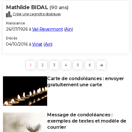
Mathilde BIDAL
(90 ans)
Créer une cagnotte obsèques
Naissance
26/07/1926 à
Val-Revermont
(
Ain
)
Décès
04/10/2016 à
Viriat
(
Ain
)
1
2
3
4
5
6
Carte de condoléances : envoyer
gratuitement une carte
Message de condoléances :
exemples de textes et modèle de
courrier