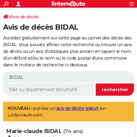
ACTUALITÉS
Connexion
S'inscrire
Avis de décès
Rechercher
Société
Education
Villes
Politique
Faits Divers
Monde
+
SPORT
Avis de décès BIDAL
Football
Cyclisme
Forum
Coupe du monde 2026
Tennis
Rugby
CULTURE
Accédez gratuitement sur cette page au carnet des décès des
TNT
Cinéma
Musique
Programme TV
Streaming
Sorties cinéma
+
BIDAL. Vous pouvez affiner votre recherche ou trouver un avis
FINANCE
de décès ou un avis d'obsèques plus ancien en tapant le nom
Impôts
Immobilier
Banque
Crédit
Retraite
Epargne
Risques naturels par ville
Assurance
AUTO
d'un défunt et/ou le nom ou le code postal d'une commune
dans le moteur de recherche ci-dessous.
Réserver un essai
Berlines
Forum auto
Essais
Citadines
SUV
+
HIGH-TECH
Meilleur smartphone
Ordinateurs
Guide high-tech
Mobiles
Internet
Jeux vidéo
+
BRICOLAGE
Aménagement intérieur
Cuisine
Jardinage
+
Forum
Extérieur
Salle de bains
Rangement
WEEK-END
Escapades
Expositions
Week-end nature
Guides de France
Patrimoine
Musées
+
LIFESTYLE
NOUVEAU :
publiez un
avis de décès gratuit
sur
Linternaute.com
Bien-être
Mode
+
Art de vivre
Loisirs
Modes de vie
SANTE
Marie-claude BIDAL
Guide de la santé
Médicaments
+
Alimentation
Maladies
Sommeil
(74 ans)
VOYAGE